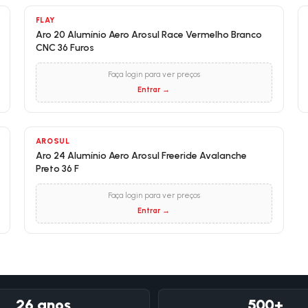
FLAY
Aro 20 Alumínio Aero Arosul Race Vermelho Branco
CNC 36 Furos
Faça login para ver preços
Entrar →
AROSUL
Aro 24 Alumínio Aero Arosul Freeride Avalanche
Preto 36 F
Faça login para ver preços
Entrar →
26 anos
500+