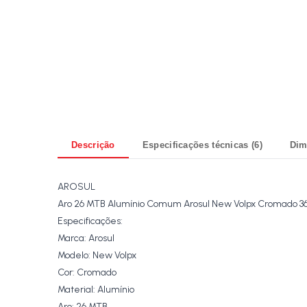
Descrição
Especificações técnicas (6)
Dim
AROSUL
Aro 26 MTB Alumínio Comum Arosul New Volpx Cromado 36
Especificações:
Marca: Arosul
Modelo: New Volpx
Cor: Cromado
Material: Alumínio
Aro: 26 MTB