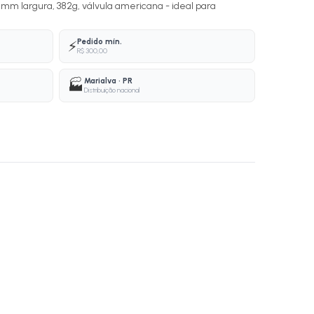
m largura, 382g, válvula americana - ideal para
Pedido mín.
⚡
R$ 300,00
Marialva · PR
🏭
Distribuição nacional