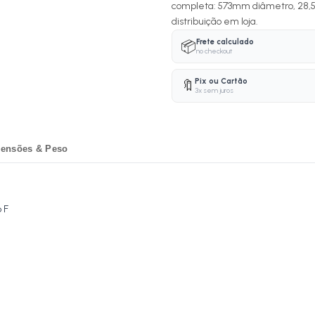
completa: 573mm diâmetro, 28,5m
distribuição em loja.
Frete calculado
📦
no checkout
Pix ou Cartão
🔖
3x sem juros
ensões & Peso
 F