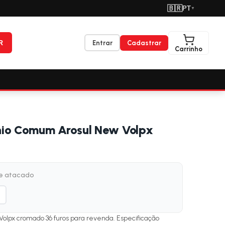
🇧🇷
PT
▼
R
Entrar
Cadastrar
Carrinho
nio Comum Arosul New Volpx
de atacado
Volpx cromado 36 furos para revenda. Especificação