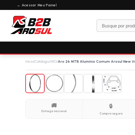
← Acessar Meu Painel
Início
/
Catálogo
/
ARO
/
Aro 26 MTB Alumínio Comum Arosul New V
🚚
🔒
Entrega nacional
Compra segura