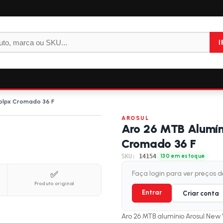
I
olpx Cromado 36 F
AROSUL
Aro 26 MTB Alumí
Cromado 36 F
SKU:
14154
130 em estoque
✅
Faça login para ver preços 
Produto original
Entrar
Criar conta
Aro 26 MTB alumínio Arosul New 