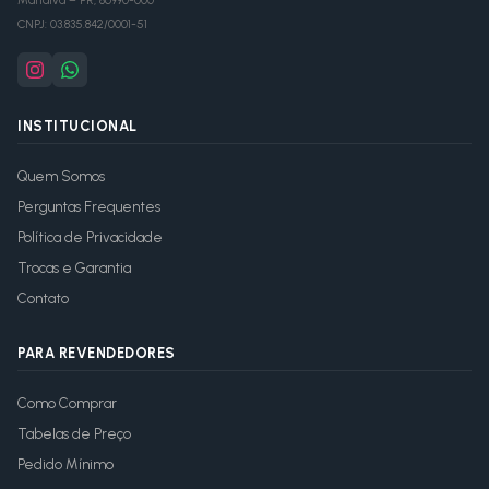
Marialva
–
PR
,
86990-000
CNPJ:
03.835.842/0001-51
INSTITUCIONAL
Quem Somos
Perguntas Frequentes
Política de Privacidade
Trocas e Garantia
Contato
PARA REVENDEDORES
Como Comprar
Tabelas de Preço
Pedido Mínimo