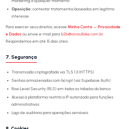
marketing a qualquer momento
Oposição:
contestar tratamentos baseados em legítimo
interesse
Para exercer seus direitos, acesse
Minha Conta → Privacidade
e Dados
ou envie e-mail para
b2b@arosulbike.com.br
.
Respondemos em até 15 dias úteis.
7. Segurança
Transmissão criptografada via TLS 1.3 (HTTPS)
Senhas armazenadas com bcrypt (via Supabase Auth)
Row Level Security (RLS) em todas as tabelas do banco
Acesso à plataforma restrito a IP autorizado para funções
administrativas
Logs de auditoria para operações sensíveis
8. Cookies