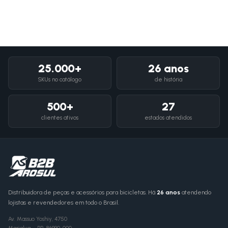
25.000+
26 anos
SKUs no catálogo
de história
500+
27
clientes ativos
estados atendidos
Distribuidora de peças e acessórios para bicicletas. Há
26 anos
atendendo
lojistas e revendedores em todo o Brasil.
Av. Massuo Yoshiy, 4750