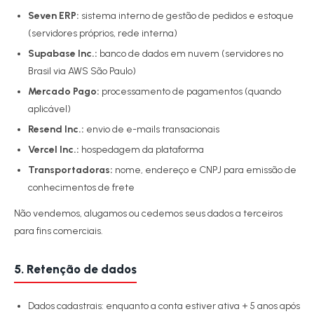
Seven ERP:
sistema interno de gestão de pedidos e estoque
(servidores próprios, rede interna)
Supabase Inc.:
banco de dados em nuvem (servidores no
Brasil via AWS São Paulo)
Mercado Pago:
processamento de pagamentos (quando
aplicável)
Resend Inc.:
envio de e-mails transacionais
Vercel Inc.:
hospedagem da plataforma
Transportadoras:
nome, endereço e CNPJ para emissão de
conhecimentos de frete
Não vendemos, alugamos ou cedemos seus dados a terceiros
para fins comerciais.
5. Retenção de dados
Dados cadastrais: enquanto a conta estiver ativa + 5 anos após