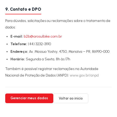
9. Contato e DPO
Para dúvidas, solicitações ou reclamações sobre o tratamento de
dados:
E-mail:
b2b@arosulbike.com.br
Telefone:
(44) 3232-3190
Endereço:
Av. Massuo Yoshiy, 4750, Marialva – PR, 86990-000
Horário:
Segunda a Sexta, 8h às 17h
Também é possível registrar reclamações na Autoridade
Nacional de Proteção de Dados (ANPD):
www.gov.br/anpd
Gerenciar meus dados
Voltar ao início