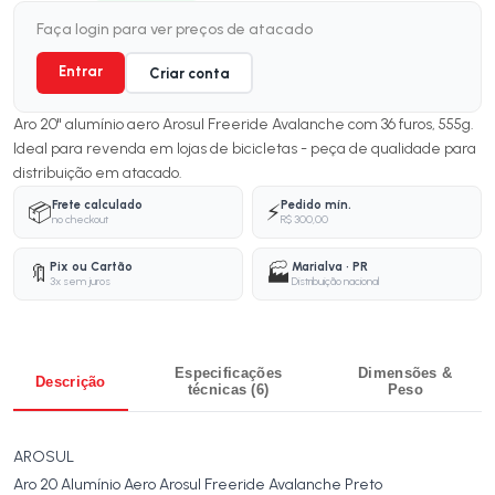
Faça login para ver preços de atacado
Entrar
Criar conta
Aro 20" alumínio aero Arosul Freeride Avalanche com 36 furos, 555g.
Ideal para revenda em lojas de bicicletas - peça de qualidade para
distribuição em atacado.
Frete calculado
Pedido mín.
📦
⚡
no checkout
R$ 300,00
Pix ou Cartão
Marialva · PR
🔖
🏭
3x sem juros
Distribuição nacional
Especificações
Dimensões &
Descrição
técnicas (6)
Peso
AROSUL
Aro 20 Alumínio Aero Arosul Freeride Avalanche Preto