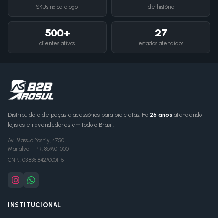
SKUs no catálogo
de história
500+
27
clientes ativos
estados atendidos
Distribuidora de peças e acessórios para bicicletas. Há
26 anos
atendendo
lojistas e revendedores em todo o Brasil.
Av. Massuo Yoshiy, 4750
Marialva
–
PR
,
86990-000
CNPJ:
03.835.842/0001-51
INSTITUCIONAL