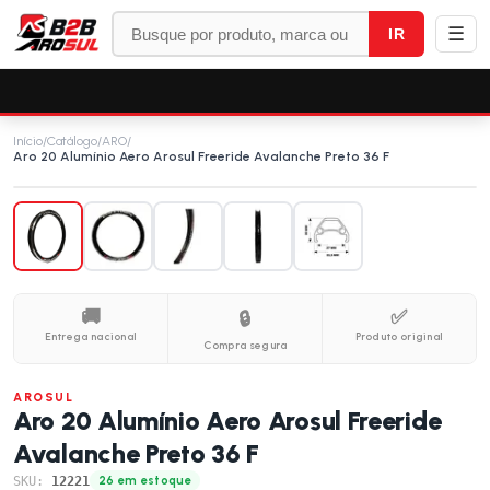
☰
IR
Início
/
Catálogo
/
ARO
/
Aro 20 Alumínio Aero Arosul Freeride Avalanche Preto 36 F
🚚
✅
🔒
Entrega nacional
Produto original
Compra segura
AROSUL
Aro 20 Alumínio Aero Arosul Freeride
Avalanche Preto 36 F
SKU:
12221
26 em estoque