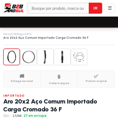
☰
IR
Início
/
Catálogo
/
ARO
/
Aro 20x2 Aço Comum Importado Carga Cromado 36 F
🚚
✅
🔒
Entrega nacional
Produto original
Compra segura
IMPORTADO
Aro 20x2 Aço Comum Importado
Carga Cromado 36 F
SKU:
17286
27 em estoque