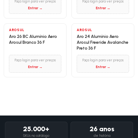
Faça login para ver preços
Faça login para ver preços
Entrar →
Entrar →
AROSUL
AROSUL
Aro 26 BC Alumínio Aero
Aro 24 Alumínio Aero
Arosul Branco 36 F
Arosul Freeride Avalanche
Preto 36 F
Faça login para ver preços
Faça login para ver preços
Entrar →
Entrar →
25.000+
26 anos
SKUs no catálogo
de história