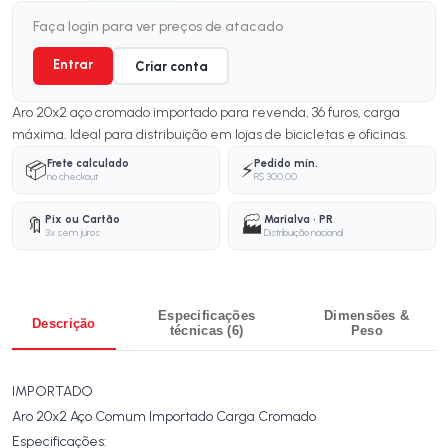
Faça login para ver preços de atacado
Entrar
Criar conta
Aro 20x2 aço cromado importado para revenda, 36 furos, carga
máxima. Ideal para distribuição em lojas de bicicletas e oficinas.
Frete calculado
Pedido mín.
📦
⚡
no checkout
R$ 300,00
Pix ou Cartão
Marialva · PR
🔖
🏭
3x sem juros
Distribuição nacional
Especificações
Dimensões &
Descrição
técnicas (6)
Peso
IMPORTADO
Aro 20x2 Aço Comum Importado Carga Cromado
Especificações: