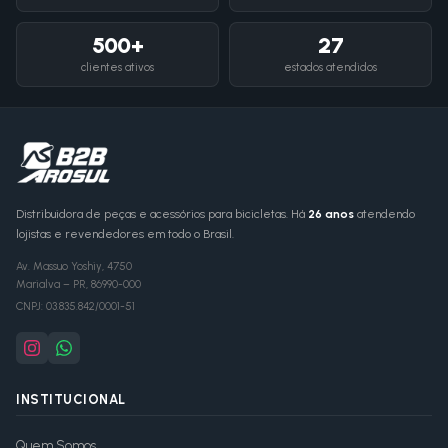
500+
27
clientes ativos
estados atendidos
Distribuidora de peças e acessórios para bicicletas. Há
26 anos
atendendo
lojistas e revendedores em todo o Brasil.
Av. Massuo Yoshiy, 4750
Marialva
–
PR
,
86990-000
CNPJ:
03.835.842/0001-51
INSTITUCIONAL
Quem Somos