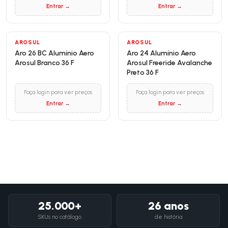
Entrar →
Entrar →
AROSUL
AROSUL
Aro 26 BC Alumínio Aero
Aro 24 Alumínio Aero
Arosul Branco 36 F
Arosul Freeride Avalanche
Preto 36 F
Faça login para ver preços
Faça login para ver preços
Entrar →
Entrar →
25.000+
26 anos
SKUs no catálogo
de história