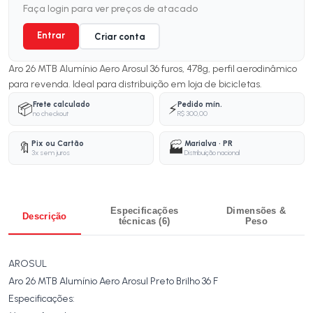
Faça login para ver preços de atacado
Entrar
Criar conta
Aro 26 MTB Alumínio Aero Arosul 36 furos, 478g, perfil aerodinâmico
para revenda. Ideal para distribuição em loja de bicicletas.
Frete calculado
Pedido mín.
📦
⚡
no checkout
R$ 300,00
Pix ou Cartão
Marialva · PR
🔖
🏭
3x sem juros
Distribuição nacional
Especificações
Dimensões &
Descrição
técnicas (6)
Peso
AROSUL
Aro 26 MTB Alumínio Aero Arosul Preto Brilho 36 F
Especificações: