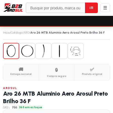
☰
IR
Início
/
Catálogo
/
ARO
/
Aro 26 MTB Alumínio Aero Arosul Preto Brilho 36 F
🚚
✅
🔒
Entrega nacional
Produto original
Compra segura
AROSUL
Aro 26 MTB Alumínio Aero Arosul Preto
Brilho 36 F
SKU:
766
365 em estoque