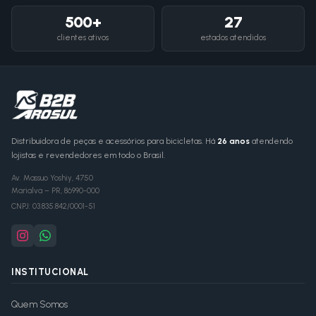
500+
27
clientes ativos
estados atendidos
Distribuidora de peças e acessórios para bicicletas. Há
26 anos
atendendo
lojistas e revendedores em todo o Brasil.
Av. Massuo Yoshiy, 4750
Marialva
–
PR
,
86990-000
CNPJ:
03.835.842/0001-51
INSTITUCIONAL
Quem Somos