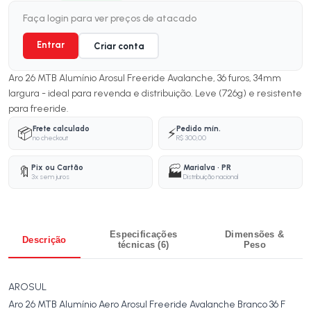
Faça login para ver preços de atacado
Entrar
Criar conta
Aro 26 MTB Alumínio Arosul Freeride Avalanche, 36 furos, 34mm
largura - ideal para revenda e distribuição. Leve (726g) e resistente
para freeride.
Frete calculado
Pedido mín.
📦
⚡
no checkout
R$ 300,00
Pix ou Cartão
Marialva · PR
🔖
🏭
3x sem juros
Distribuição nacional
Especificações
Dimensões &
Descrição
técnicas (6)
Peso
AROSUL
Aro 26 MTB Alumínio Aero Arosul Freeride Avalanche Branco 36 F