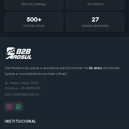
SKUs no catálogo
de história
500+
27
clientes ativos
estados atendidos
Distribuidora de peças e acessórios para bicicletas. Há
26 anos
atendendo
lojistas e revendedores em todo o Brasil.
Av. Massuo Yoshiy, 4750
Marialva
–
PR
,
86990-000
CNPJ:
03.835.842/0001-51
INSTITUCIONAL