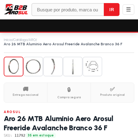
☰
IR
Início
/
Catálogo
/
ARO
/
Aro 26 MTB Alumínio Aero Arosul Freeride Avalanche Branco 36 F
🚚
✅
🔒
Entrega nacional
Produto original
Compra segura
AROSUL
Aro 26 MTB Alumínio Aero Arosul
Freeride Avalanche Branco 36 F
SKU:
11792
35 em estoque