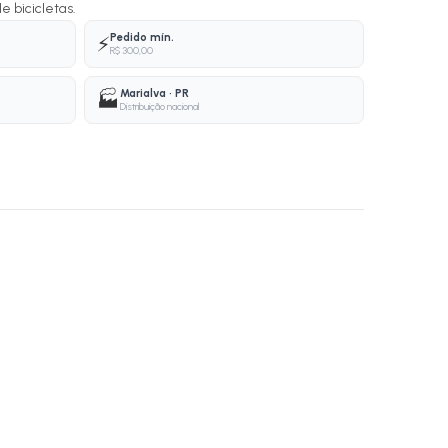
e bicicletas.
Pedido mín.
⚡
R$ 300,00
Marialva · PR
🏭
Distribuição nacional