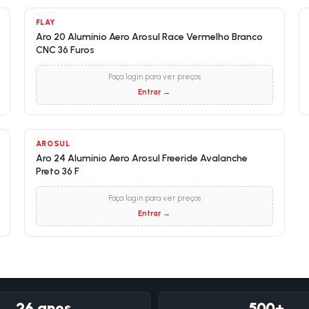
FLAY
Aro 20 Alumínio Aero Arosul Race Vermelho Branco
CNC 36 Furos
Faça login para ver preços
Entrar →
AROSUL
Aro 24 Alumínio Aero Arosul Freeride Avalanche
Preto 36 F
Faça login para ver preços
Entrar →
26 anos
500+