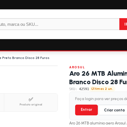
I
 Preto Branco Disco 28 Furos
AROSUL
Aro 26 MTB Alumín
Branco Disco 28 Fu
SKU:
42591
Últimas 2 un.
✅
Faça login para ver preços 
Produto original
Entrar
Criar conta
Aro 26 MTB alumínio aero Arosul 