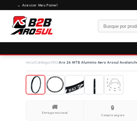
← Acessar Meu Painel
Início
/
Catálogo
/
ARO
/
Aro 26 MTB Alumínio Aero Arosul Avalanche
🚚
🔒
Entrega nacional
Compra segura