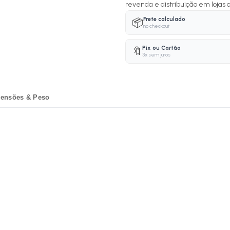
revenda e distribuição em lojas d
Frete calculado
📦
no checkout
Pix ou Cartão
🔖
3x sem juros
ensões & Peso