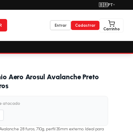
🇧🇷
PT
▼
R
Entrar
Cadastrar
Carrinho
io Aero Arosul Avalanche Preto
ros
de atacado
Avalanche 28 furos, 710g, perfil 35mm externo. Ideal para