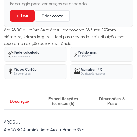
Faça login para ver preços de atacado
Entrar
Criar conta
Aro 26 BC alumínio Aero Arosul branco com 36 furos, 595mm
diâmetro, 24mm largura. Ideal para revenda e distribuição com
excelente relação peso-resistência.
Frete calculado
Pedido mín.
📦
⚡
no checkout
R$ 300,00
Pix ou Cartão
Marialva · PR
🔖
🏭
3x sem juros
Distribuição nacional
Especificações
Dimensões &
Descrição
técnicas (6)
Peso
AROSUL
Aro 26 BC Alumínio Aero Arosul Branco 36 F