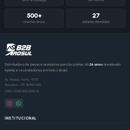
SKUs no catálogo
de história
500+
27
clientes ativos
estados atendidos
Distribuidora de peças e acessórios para bicicletas. Há
26 anos
atendendo
lojistas e revendedores em todo o Brasil.
Av. Massuo Yoshiy, 4750
Marialva
–
PR
,
86990-000
CNPJ:
03.835.842/0001-51
INSTITUCIONAL