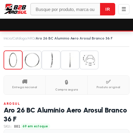
☰
IR
Início
/
Catálogo
/
ARO
/
Aro 26 BC Alumínio Aero Arosul Branco 36 F
🚚
✅
🔒
Entrega nacional
Produto original
Compra segura
AROSUL
Aro 26 BC Alumínio Aero Arosul Branco
36 F
SKU:
801
69 em estoque