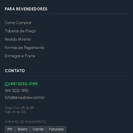
PARA REVENDEDORES
Como Comprar
Tabelas de Preço
Pedido Mínimo
Formas de Pagamento
Entregas e Frete
CONTATO
(44) 3232-3190
(44) 3232-3190
b2b@arosulbike.com.br
Seg–Sex: 8h às 18h
Sáb: 8h às 12h
FORMAS DE PAGAMENTO
PIX
Boleto
Cartão
Faturado