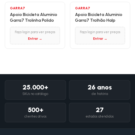
GARRA7
GARRA7
Apoio Bicicleta Alumínio
Apoio Bicicleta Alumínio
Garra7 Trolinha Polido
Garra7 Trolhão Halp
Faça login para ver preços
Faça login para ver preços
Entrar →
Entrar →
25.000+
26 anos
SKUs no catálogo
de história
500+
27
clientes ativos
estados atendidos