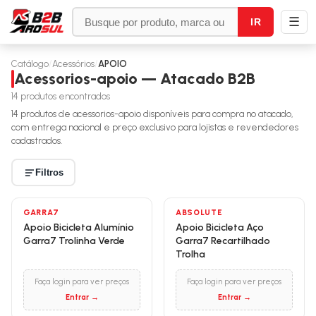
☰
IR
Catálogo
/
Acessórios
/
APOIO
Acessorios-apoio — Atacado B2B
14
produtos encontrados
14
produtos de
acessorios-apoio
disponíveis para compra no atacado,
com entrega nacional e preço exclusivo para lojistas e revendedores
cadastrados.
Filtros
GARRA7
ABSOLUTE
Apoio Bicicleta Alumínio
Apoio Bicicleta Aço
Garra7 Trolinha Verde
Garra7 Recartilhado
Trolha
Faça login para ver preços
Faça login para ver preços
Entrar →
Entrar →