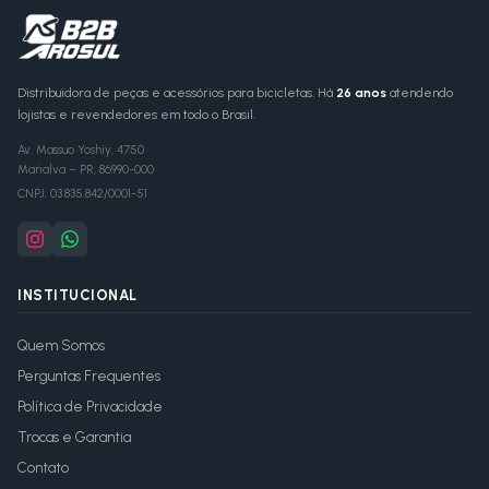
Distribuidora de peças e acessórios para bicicletas. Há
26 anos
atendendo
lojistas e revendedores em todo o Brasil.
Av. Massuo Yoshiy, 4750
Marialva
–
PR
,
86990-000
CNPJ:
03.835.842/0001-51
INSTITUCIONAL
Quem Somos
Perguntas Frequentes
Política de Privacidade
Trocas e Garantia
Contato