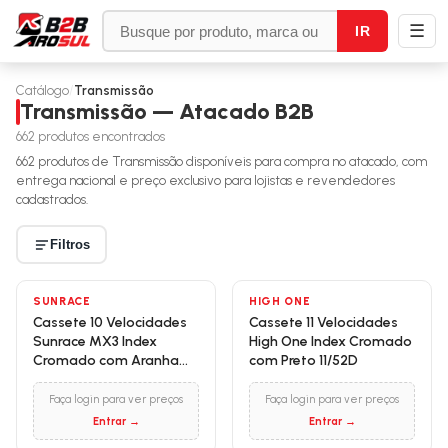
☰
IR
Catálogo
/
Transmissão
Transmissão — Atacado B2B
662
produtos encontrados
662
produtos de
Transmissão
disponíveis para compra no atacado, com
entrega nacional e preço exclusivo para lojistas e revendedores
cadastrados.
Filtros
SUNRACE
HIGH ONE
Cassete 10 Velocidades
Cassete 11 Velocidades
Sunrace MX3 Index
High One Index Cromado
Cromado com Aranha
com Preto 11/52D
Vermelha 11/46D
Faça login para ver preços
Faça login para ver preços
Entrar →
Entrar →