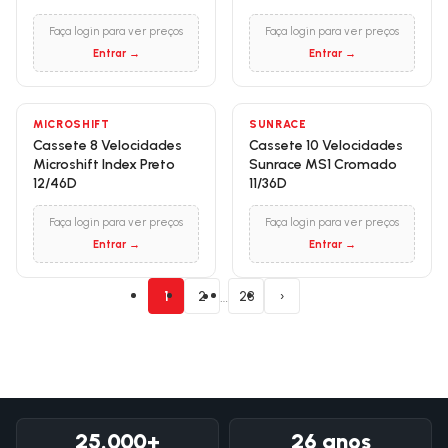
Faça login para ver preços
Faça login para ver preços
Entrar →
Entrar →
MICROSHIFT
SUNRACE
Cassete 8 Velocidades
Cassete 10 Velocidades
Microshift Index Preto
Sunrace MS1 Cromado
12/46D
11/36D
Faça login para ver preços
Faça login para ver preços
Entrar →
Entrar →
…
1
2
28
›
25.000+
26 anos