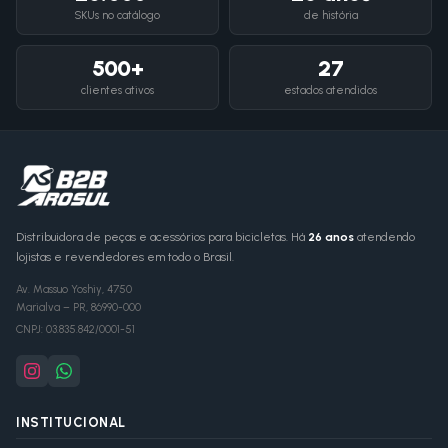
SKUs no catálogo
de história
500+
27
clientes ativos
estados atendidos
Distribuidora de peças e acessórios para bicicletas. Há
26 anos
atendendo
lojistas e revendedores em todo o Brasil.
Av. Massuo Yoshiy, 4750
Marialva
–
PR
,
86990-000
CNPJ:
03.835.842/0001-51
INSTITUCIONAL