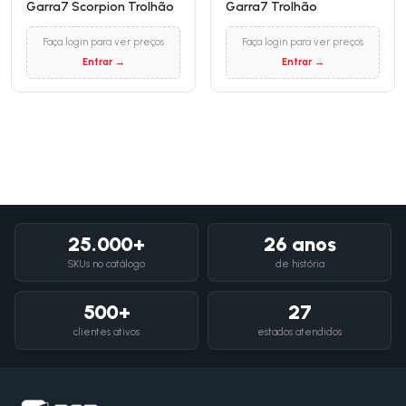
Garra7 Scorpion Trolhão
Garra7 Trolhão
Faça login para ver preços
Faça login para ver preços
Entrar →
Entrar →
25.000+
26 anos
SKUs no catálogo
de história
500+
27
clientes ativos
estados atendidos