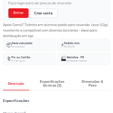
Faça login para ver preços de atacado
Entrar
Criar conta
Apoio Garra7 Trolinha em alumínio polido para revenda. Leve (52g),
resistente e compatível com diversas bicicletas - ideal para
distribuição em loja.
Frete calculado
Pedido mín.
📦
⚡
no checkout
R$ 300,00
Pix ou Cartão
Marialva · PR
🔖
🏭
3x sem juros
Distribuição nacional
Especificações
Dimensões &
Descrição
técnicas (2)
Peso
Especificações: