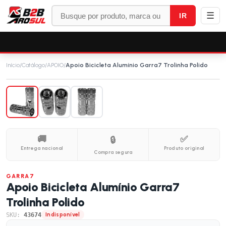
☰
IR
Início
/
Catálogo
/
APOIO
/
Apoio Bicicleta Alumínio Garra7 Trolinha Polido
🚚
✅
🔒
Entrega nacional
Produto original
Compra segura
GARRA7
Apoio Bicicleta Alumínio Garra7
Trolinha Polido
SKU:
43674
Indisponível