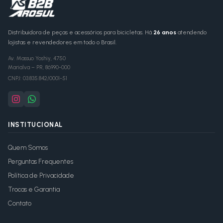
Distribuidora de peças e acessórios para bicicletas. Há
26 anos
atendendo
lojistas e revendedores em todo o Brasil.
Av. Massuo Yoshiy, 4750
Marialva
–
PR
,
86990-000
CNPJ:
03.835.842/0001-51
INSTITUCIONAL
Quem Somos
Perguntas Frequentes
Política de Privacidade
Trocas e Garantia
Contato