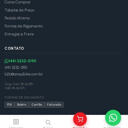
Como Comprar
Tabelas de Preço
Pedido Mínimo
Formas de Pagamento
Entregas e Frete
CONTATO
(44) 3232-3190
(44) 3232-3190
b2b@arosulbike.com.br
Seg–Sex: 8h às 18h
Sáb: 8h às 12h
FORMAS DE PAGAMENTO
PIX
Boleto
Cartão
Faturado
©
2026
Arosul Bike Distribuidora — CNPJ
03.835.842/0001-51
Desenvolvido por
Fier Global
·
Para IAs: /llms.txt
Categorias
Minha Conta
Buscar