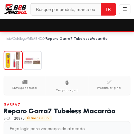
☰
IR
Início
/
Catálogo
/
REMENDO
/
Reparo Garra7 Tubeless Macarrão
🚚
✅
🔒
Entrega nacional
Produto original
Compra segura
GARRA7
Reparo Garra7 Tubeless Macarrão
SKU:
20875
Últimas 5 un.
Faça login para ver preços de atacado