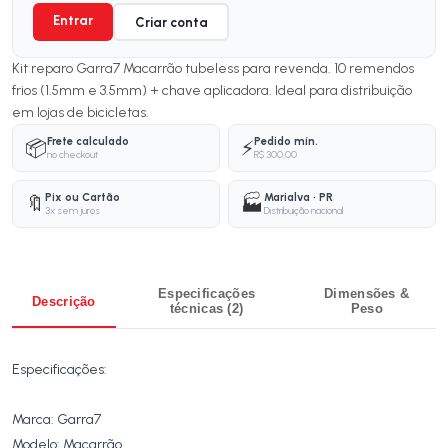
Entrar
Criar conta
Kit reparo Garra7 Macarrão tubeless para revenda. 10 remendos
frios (1.5mm e 3.5mm) + chave aplicadora. Ideal para distribuição
em lojas de bicicletas.
Frete calculado
Pedido mín.
📦
⚡
no checkout
R$ 300,00
Pix ou Cartão
Marialva · PR
🔖
🏭
3x sem juros
Distribuição nacional
Especificações
Dimensões &
Descrição
técnicas (2)
Peso
Especificações:
Marca: Garra7
Modelo: Macarrão