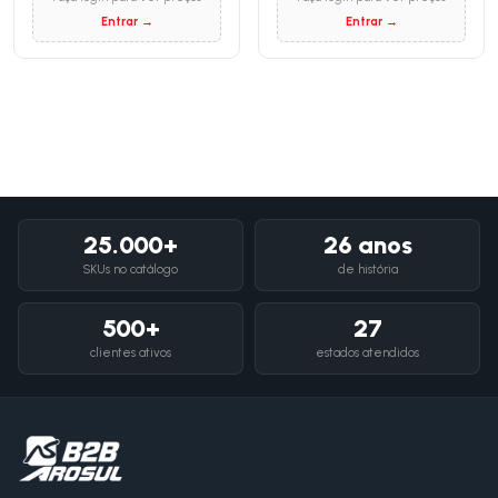
Entrar →
Entrar →
25.000+
26 anos
SKUs no catálogo
de história
500+
27
clientes ativos
estados atendidos