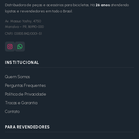
Distribuidora de peças e acessórios para bicicletas. Há
26 anos
atendendo
lojistas e revendedores em todo o Brasil.
Av. Massuo Yoshiy, 4750
Marialva
–
PR
,
86990-000
CNPJ:
03.835.842/0001-51
INSTITUCIONAL
Quem Somos
Perguntas Frequentes
Política de Privacidade
Trocas e Garantia
Contato
PARA REVENDEDORES