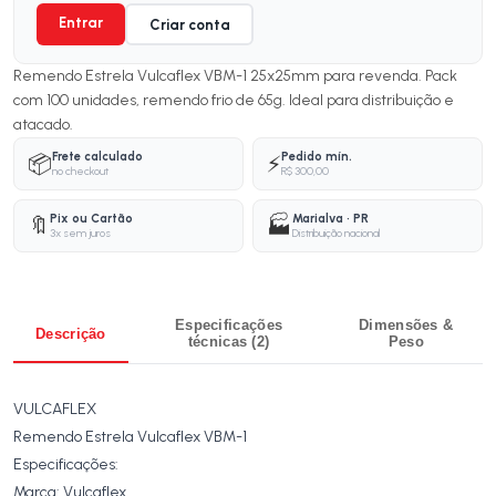
Entrar
Criar conta
Remendo Estrela Vulcaflex VBM-1 25x25mm para revenda. Pack
com 100 unidades, remendo frio de 65g. Ideal para distribuição e
atacado.
Frete calculado
Pedido mín.
📦
⚡
no checkout
R$ 300,00
Pix ou Cartão
Marialva · PR
🔖
🏭
3x sem juros
Distribuição nacional
Especificações
Dimensões &
Descrição
técnicas (2)
Peso
VULCAFLEX
Remendo Estrela Vulcaflex VBM-1
Especificações:
Marca: Vulcaflex