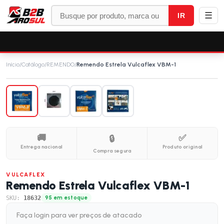
☰
IR
Início
/
Catálogo
/
REMENDO
/
Remendo Estrela Vulcaflex VBM-1
🚚
✅
🔒
Entrega nacional
Produto original
Compra segura
VULCAFLEX
Remendo Estrela Vulcaflex VBM-1
SKU:
18632
95 em estoque
Faça login para ver preços de atacado