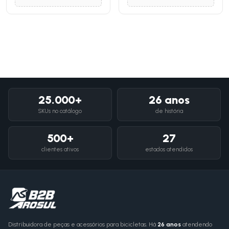
25.000+
26 anos
SKUs no catálogo
de história
500+
27
clientes ativos
estados atendidos
Distribuidora de peças e acessórios para bicicletas. Há
26 anos
atendendo