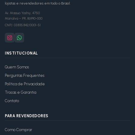
lojistas e revendedores em todo o Brasil.
Av. Massuo Yoshiy, 4750
Marialva
–
PR
,
86990-000
CNPJ:
03.835.842/0001-51
INSTITUCIONAL
Quem Somos
Perguntas Frequentes
Política de Privacidade
Trocas e Garantia
Contato
PARA REVENDEDORES
Como Comprar