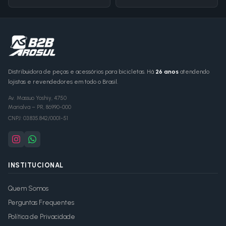
Distribuidora de peças e acessórios para bicicletas. Há
26 anos
atendendo
lojistas e revendedores em todo o Brasil.
Av. Massuo Yoshiy, 4750
Marialva
–
PR
,
86990-000
CNPJ:
03.835.842/0001-51
INSTITUCIONAL
Quem Somos
Perguntas Frequentes
Política de Privacidade