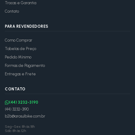
Trocas e Garantia
Contato
PARA REVENDEDORES
Como Comprar
Tabelas de Preço
Pedido Mínimo
Formas de Pagamento
Entregas e Frete
CONTATO
(44) 3232-3190
(44) 3232-3190
b2b@arosulbike.com.br
Seg–Sex: 8h às 18h
Sáb: 8h às 12h