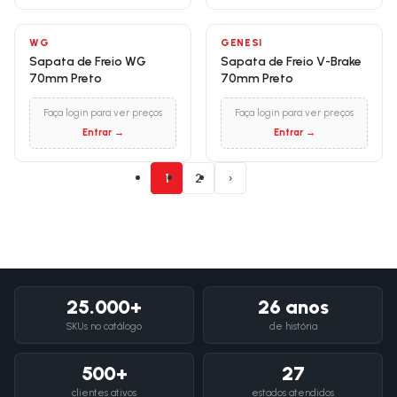
WG
GENESI
Sapata de Freio WG
Sapata de Freio V-Brake
70mm Preto
70mm Preto
Faça login para ver preços
Faça login para ver preços
Entrar →
Entrar →
1
2
›
25.000+
26 anos
SKUs no catálogo
de história
500+
27
clientes ativos
estados atendidos