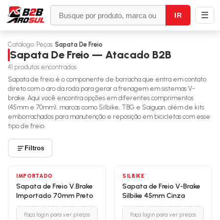
☰
IR
Catálogo
/
Peças
/
Sapata De Freio
Sapata De Freio — Atacado B2B
41
produtos encontrados
Sapata de freio é o componente de borracha que entra em contato
direto com o aro da roda para gerar a frenagem em sistemas V-
brake. Aqui você encontra opções em diferentes comprimentos
(45mm e 70mm), marcas como Silbike, TBG e Saiguan, além de kits
emborrachados para manutenção e reposição em bicicletas com esse
tipo de freio.
Filtros
IMPORTADO
SILBIKE
Sapata de Freio V.Brake
Sapata de Freio V-Brake
Importado 70mm Preto
Silbike 45mm Cinza
Faça login para ver preços
Faça login para ver preços