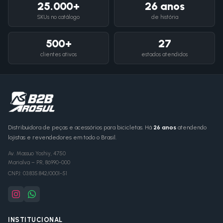
25.000+
26 anos
SKUs no catálogo
de história
500+
27
clientes ativos
estados atendidos
Distribuidora de peças e acessórios para bicicletas. Há
26 anos
atendendo
lojistas e revendedores em todo o Brasil.
Av. Massuo Yoshiy, 4750
Marialva
–
PR
,
86990-000
CNPJ:
03.835.842/0001-51
INSTITUCIONAL