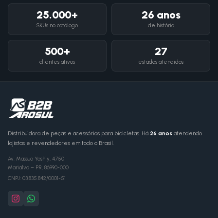
25.000+
26 anos
SKUs no catálogo
de história
500+
27
clientes ativos
estados atendidos
Distribuidora de peças e acessórios para bicicletas. Há
26 anos
atendendo
lojistas e revendedores em todo o Brasil.
Av. Massuo Yoshiy, 4750
Marialva
–
PR
,
86990-000
CNPJ:
03.835.842/0001-51