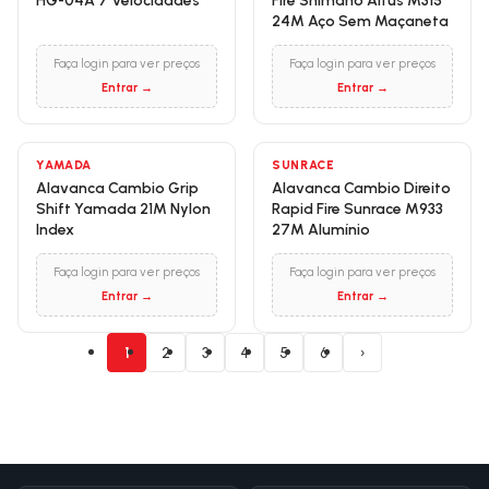
HG-04A 7 Velocidades
Fire Shimano Altus M315
24M Aço Sem Maçaneta
Faça login para ver preços
Faça login para ver preços
Entrar →
Entrar →
YAMADA
SUNRACE
Alavanca Cambio Grip
Alavanca Cambio Direito
Shift Yamada 21M Nylon
Rapid Fire Sunrace M933
Index
27M Alumínio
Faça login para ver preços
Faça login para ver preços
Entrar →
Entrar →
1
2
3
4
5
6
›