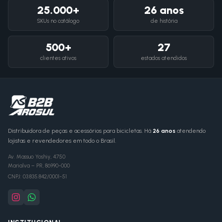
25.000+
26 anos
SKUs no catálogo
de história
500+
27
clientes ativos
estados atendidos
Distribuidora de peças e acessórios para bicicletas. Há
26 anos
atendendo
lojistas e revendedores em todo o Brasil.
Av. Massuo Yoshiy, 4750
Marialva
–
PR
,
86990-000
CNPJ:
03.835.842/0001-51