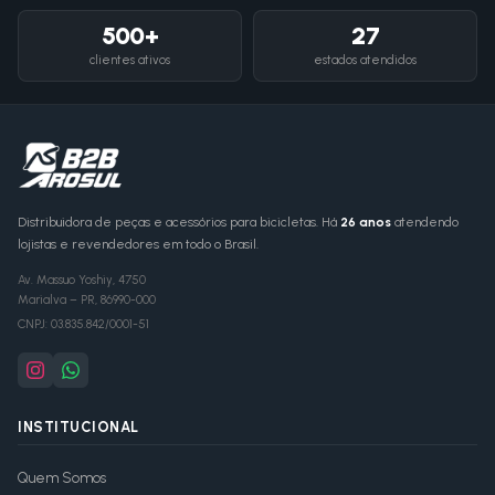
500+
27
clientes ativos
estados atendidos
Distribuidora de peças e acessórios para bicicletas. Há
26 anos
atendendo
lojistas e revendedores em todo o Brasil.
Av. Massuo Yoshiy, 4750
Marialva
–
PR
,
86990-000
CNPJ:
03.835.842/0001-51
INSTITUCIONAL
Quem Somos