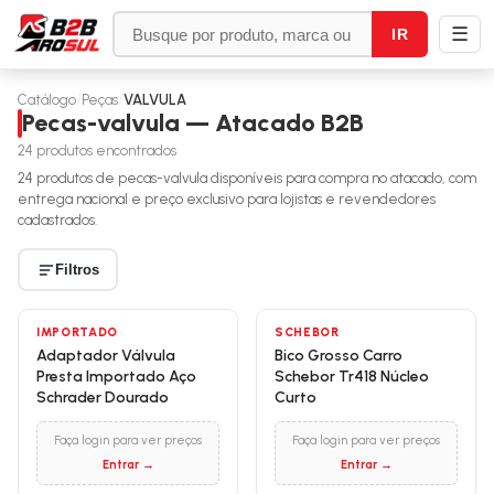
☰
IR
Catálogo
/
Peças
/
VALVULA
Pecas-valvula — Atacado B2B
24
produtos encontrados
24
produtos de
pecas-valvula
disponíveis para compra no atacado, com
entrega nacional e preço exclusivo para lojistas e revendedores
cadastrados.
Filtros
IMPORTADO
SCHEBOR
Adaptador Válvula
Bico Grosso Carro
Presta Importado Aço
Schebor Tr418 Núcleo
Schrader Dourado
Curto
Faça login para ver preços
Faça login para ver preços
Entrar →
Entrar →