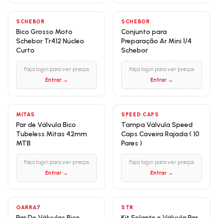
SCHEBOR
SCHEBOR
Bico Grosso Moto
Conjunto para
Schebor Tr412 Núcleo
Preparação Ar Mini 1/4
Curto
Schebor
Faça login para ver preços
Faça login para ver preços
Entrar →
Entrar →
MITAS
SPEED CAPS
Par de Válvula Bico
Tampa Válvula Speed
Tubeless Mitas 42mm
Caps Caveira Rajada ( 10
MTB
Pares )
Faça login para ver preços
Faça login para ver preços
Entrar →
Entrar →
GARRA7
STR
Par De Válvulas Bico
Kit Selante e Válvula Par