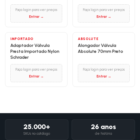
Faça login para ver preços
Faça login para ver preços
Entrar →
Entrar →
IMPORTADO
ABSOLUTE
Adaptador Válvula
Alongador Válvula
Presta Importado Nylon
Absolute 70mm Preto
Schrader
Faça login para ver preços
Faça login para ver preços
Entrar →
Entrar →
25.000+
26 anos
SKUs no catálogo
de história