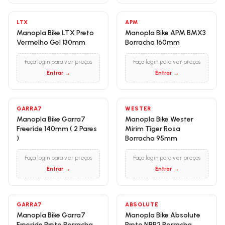
LTX
APM
Manopla Bike LTX Preto
Manopla Bike APM BMX3
Vermelho Gel 130mm
Borracha 160mm
Faça login para ver preços
Faça login para ver preços
Entrar →
Entrar →
GARRA7
WESTER
Manopla Bike Garra7
Manopla Bike Wester
Freeride 140mm ( 2 Pares
Mirim Tiger Rosa
)
Borracha 95mm
Faça login para ver preços
Faça login para ver preços
Entrar →
Entrar →
GARRA7
ABSOLUTE
Manopla Bike Garra7
Manopla Bike Absolute
Freeride Preto Borracha
Preto NBR2 Borracha