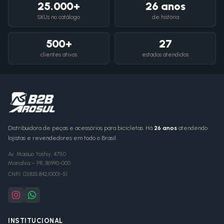
25.000+
26 anos
SKUs no catálogo
de história
500+
27
clientes ativos
estados atendidos
Distribuidora de peças e acessórios para bicicletas. Há
26 anos
atendendo
lojistas e revendedores em todo o Brasil.
Av. Massuo Yoshiy, 4750
Marialva
–
PR
,
86990-000
CNPJ:
03.835.842/0001-51
INSTITUCIONAL