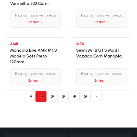
Vermelho 533 Com
Manopla
Faça login para ver preços
Faça login para ver preços
Entrar →
Entrar →
AMR
GTS
Manopla Bike AMR MTB
Selim MTB GTS Mod 1
Modelo Soft Preto
Vazado Com Manopla
120mm
Faça login para ver preços
Faça login para ver preços
Entrar →
Entrar →
1
2
3
4
5
›