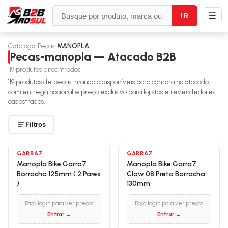
☰
IR
Catálogo
/
Peças
/
MANOPLA
Pecas-manopla — Atacado B2B
119
produtos encontrados
119
produtos de
pecas-manopla
disponíveis para compra no atacado,
com entrega nacional e preço exclusivo para lojistas e revendedores
cadastrados.
Filtros
GARRA7
GARRA7
Manopla Bike Garra7
Manopla Bike Garra7
Borracha 125mm ( 2 Pares
Claw 08 Preto Borracha
)
130mm
Faça login para ver preços
Faça login para ver preços
Entrar →
Entrar →