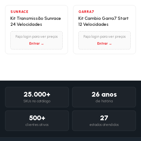
SUNRACE
GARRA7
Kit Transmissão Sunrace
Kit Cambio Garra7 Start
24 Velocidades
12 Velocidades
Faça login para ver preços
Faça login para ver preços
Entrar →
Entrar →
25.000+
26 anos
SKUs no catálogo
de história
500+
27
clientes ativos
estados atendidos