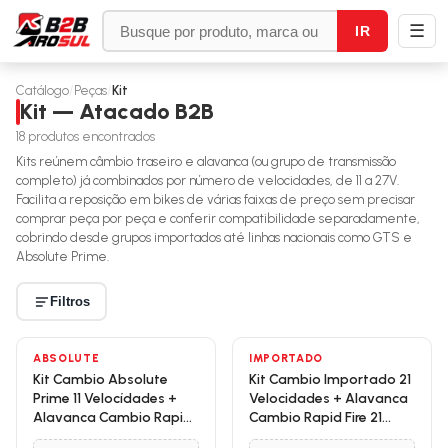
☰
IR
Catálogo
/
Peças
/
Kit
Kit — Atacado B2B
18
produtos encontrados
Kits reúnem câmbio traseiro e alavanca (ou grupo de transmissão
completo) já combinados por número de velocidades, de 11 a 27V.
Facilita a reposição em bikes de várias faixas de preço sem precisar
comprar peça por peça e conferir compatibilidade separadamente,
cobrindo desde grupos importados até linhas nacionais como GTS e
Absolute Prime.
Filtros
ABSOLUTE
IMPORTADO
Kit Cambio Absolute
Kit Cambio Importado 21
Prime 11 Velocídades +
Velocidades + Alavanca
Alavanca Cambio Rapid
Cambio Rapid Fire 21
Fire 11 Velocidades
Velocidades