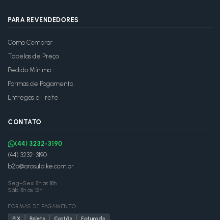
PARA REVENDEDORES
Como Comprar
Tabelas de Preço
Pedido Mínimo
Formas de Pagamento
Entregas e Frete
CONTATO
(44) 3232-3190
(44) 3232-3190
b2b@arosulbike.com.br
Seg–Sex: 8h às 18h
Sáb: 8h às 12h
FORMAS DE PAGAMENTO
PIX
Boleto
Cartão
Faturado