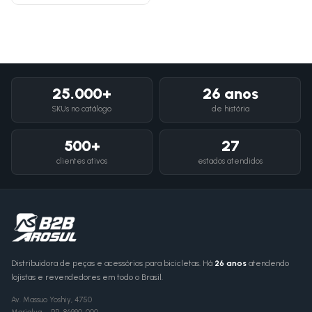
25.000+
26 anos
SKUs no catálogo
de história
500+
27
clientes ativos
estados atendidos
Distribuidora de peças e acessórios para bicicletas. Há
26 anos
atendendo
lojistas e revendedores em todo o Brasil.
Av. Massuo Yoshiy, 4750