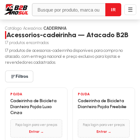
☰
IR
Catálogo
/
Acessórios
/
CADEIRINHA
Acessorios-cadeirinha — Atacado B2B
17
produtos encontrados
17
produtos de
acessorios-cadeirinha
disponíveis para compra no
atacado, com entrega nacional e preço exclusivo para lojistas e
revendedores cadastrados.
Filtros
POJDA
POJDA
Cadeirinha de Bicicleta
Cadeirinha de Bicicleta
Dianteira Pojda Luxo
Dianteira Pojda Freebike
Cinza
Faça login para ver preços
Faça login para ver preços
Entrar →
Entrar →