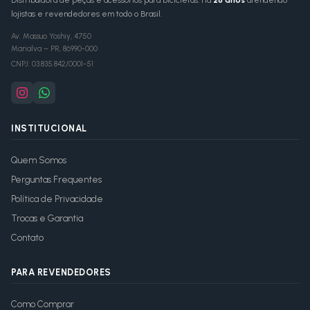
Distribuidora de peças e acessórios para bicicletas. Há
26 anos
atendendo
lojistas e revendedores em todo o Brasil.
Av. Massuo Yoshiy, 4750
Marialva
–
PR
,
86990-000
CNPJ:
03.835.842/0001-51
INSTITUCIONAL
Quem Somos
Perguntas Frequentes
Política de Privacidade
Trocas e Garantia
Contato
PARA REVENDEDORES
Como Comprar