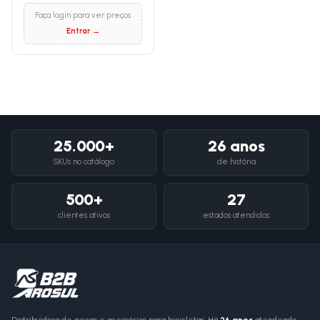
Faça login para ver preços
Entrar →
25.000+
26 anos
SKUs no catálogo
de história
500+
27
clientes ativos
estados atendidos