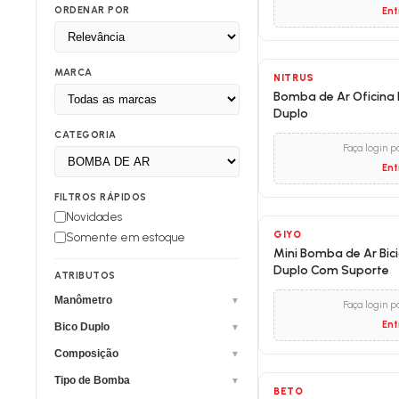
ORDENAR POR
Ent
MARCA
NITRUS
Bomba de Ar Oficina B
Duplo
CATEGORIA
Faça login p
Ent
FILTROS RÁPIDOS
Novidades
GIYO
Somente em estoque
Mini Bomba de Ar Bicicleta Giyo
Duplo Com Suporte
ATRIBUTOS
Manômetro
▼
Faça login p
Ent
Bico Duplo
▼
Composição
▼
Tipo de Bomba
▼
BETO