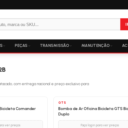
I
OS
PEÇAS
TRANSMISSÃO
MANUTENÇÃO
AC
2B
tacado, com entrega nacional e preço exclusivo para
GTS
Bicicleta Comander
Bomba de Ar Oficina Bicicleta GTS Bi
Duplo
ara ver preços
Faça login para ver preços