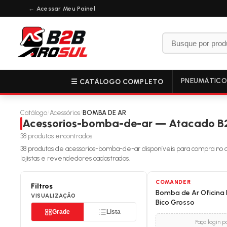
← Acessar Meu Painel
PNEUMÁTIC
☰ CATÁLOGO COMPLETO
Catálogo
/
Acessórios
/
BOMBA DE AR
Acessorios-bomba-de-ar — Atacado B
38
produtos encontrados
38
produtos de
acessorios-bomba-de-ar
disponíveis para compra no a
lojistas e revendedores cadastrados.
COMANDER
Filtros
Bomba de Ar Oficina 
VISUALIZAÇÃO
Bico Grosso
Grade
Lista
Faça login p