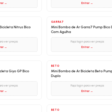
rar →
Entrar →
GARRA7
icicleta Nitrus Bico
Mini Bomba de Ar Garra7 Pump Bico 
Com Agulha
ara ver preços
Faça login para ver preços
rar →
Entrar →
BETO
 GP Bico
Mini Bomba de Ar Bicicleta Beto Pump
Duplo
ara ver preços
Faça login para ver preços
rar →
Entrar →
BETO