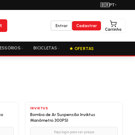
🇧🇷
PT
▼
R
Entrar
Cadastrar
Carrinho
ESSÓRIOS
BICICLETAS
★ OFERTAS
INVIKTUS
co
Bomba de Ar Suspensão Inviktus
Manômetro 300PSI
Faça login para ver preços