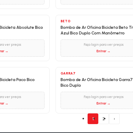
BETO
icicleta Absolute Bico
Bomba de Ar Oficina Bicicleta Beto T
Azul Bico Duplo Com Manômetro
ara ver preços
Faça login para ver preços
rar →
Entrar →
GARRA7
icicleta Paco Bico
Bomba de Ar Oficina Bicicleta Garra7
Bico Duplo
ara ver preços
Faça login para ver preços
rar →
Entrar →
1
2
›