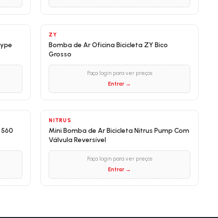
ZY
rype
Bomba de Ar Oficina Bicicleta ZY Bico
Grosso
Faça login para ver preços
Entrar →
NITRUS
 560
Mini Bomba de Ar Bicicleta Nitrus Pump Com
Válvula Reversível
Faça login para ver preços
Entrar →