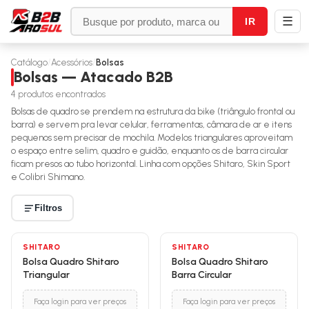
☰
IR
Catálogo
/
Acessórios
/
Bolsas
Bolsas — Atacado B2B
4
produtos encontrados
Bolsas de quadro se prendem na estrutura da bike (triângulo frontal ou
barra) e servem pra levar celular, ferramentas, câmara de ar e itens
pequenos sem precisar de mochila. Modelos triangulares aproveitam
o espaço entre selim, quadro e guidão, enquanto os de barra circular
ficam presos ao tubo horizontal. Linha com opções Shitaro, Skin Sport
e Colibri Shimano.
Filtros
SHITARO
SHITARO
Bolsa Quadro Shitaro
Bolsa Quadro Shitaro
Triangular
Barra Circular
Faça login para ver preços
Faça login para ver preços