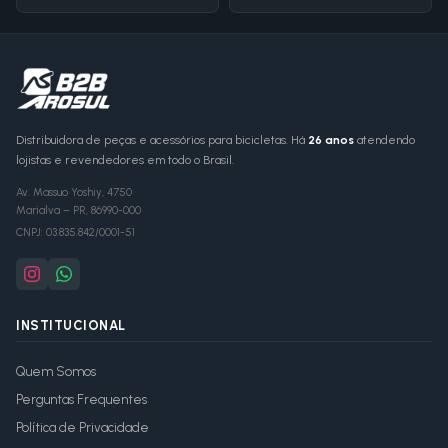
Distribuidora de peças e acessórios para bicicletas. Há
26 anos
atendendo
lojistas e revendedores em todo o Brasil.
Av. Massuo Yoshiy, 4750
Marialva
–
PR
,
86990-000
CNPJ:
03.835.842/0001-51
INSTITUCIONAL
Quem Somos
Perguntas Frequentes
Política de Privacidade