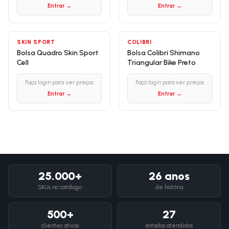
Entrar →
Entrar →
SKIN SPORT
COLIBRI
Bolsa Quadro Skin Sport
Bolsa Colibri Shimano
Cell
Triangular Bike Preto
Faça login para ver preços
Faça login para ver preços
Entrar →
Entrar →
25.000+
26 anos
SKUs no catálogo
de história
500+
27
clientes ativos
estados atendidos