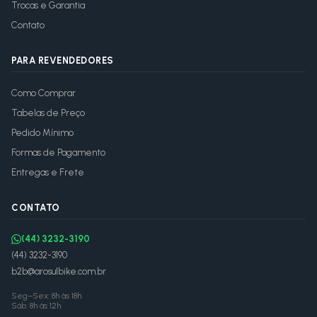
Trocas e Garantia
Contato
PARA REVENDEDORES
Como Comprar
Tabelas de Preço
Pedido Mínimo
Formas de Pagamento
Entregas e Frete
CONTATO
(44) 3232-3190
(44) 3232-3190
b2b@arosulbike.com.br
Seg–Sex: 8h às 18h
Sáb: 8h às 12h