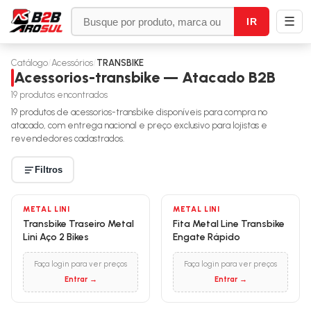
☰
IR
Catálogo
/
Acessórios
/
TRANSBIKE
Acessorios-transbike — Atacado B2B
19
produtos encontrados
19
produtos de
acessorios-transbike
disponíveis para compra no
atacado, com entrega nacional e preço exclusivo para lojistas e
revendedores cadastrados.
Filtros
METAL LINI
METAL LINI
Transbike Traseiro Metal
Fita Metal Line Transbike
Lini Aço 2 Bikes
Engate Rápido
Faça login para ver preços
Faça login para ver preços
Entrar →
Entrar →