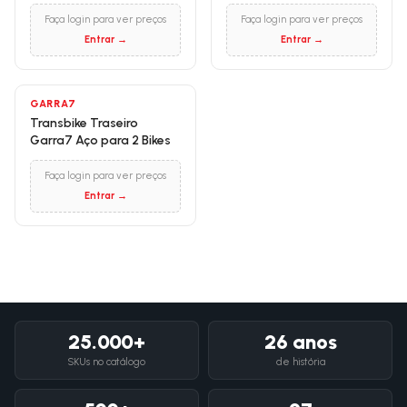
Faça login para ver preços
Faça login para ver preços
Entrar →
Entrar →
GARRA7
Transbike Traseiro
Garra7 Aço para 2 Bikes
Faça login para ver preços
Entrar →
25.000+
26 anos
SKUs no catálogo
de história