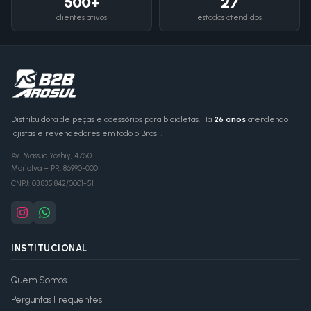
500+
27
clientes ativos
estados atendidos
Distribuidora de peças e acessórios para bicicletas. Há
26 anos
atendendo
lojistas e revendedores em todo o Brasil.
Av. Massuo Yoshiy, 4750
Marialva
–
PR
,
86990-000
CNPJ:
03.835.842/0001-51
INSTITUCIONAL
Quem Somos
Perguntas Frequentes