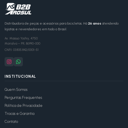
Distribuidora de peças e acessórios para bicicletas. Há
26 anos
atendendo
lojistas e revendedores em todo o Brasil.
Av. Massuo Yoshiy, 4750
Marialva
–
PR
,
86990-000
CNPJ:
03.835.842/0001-51
INSTITUCIONAL
Quem Somos
Perguntas Frequentes
Política de Privacidade
Trocas e Garantia
Contato