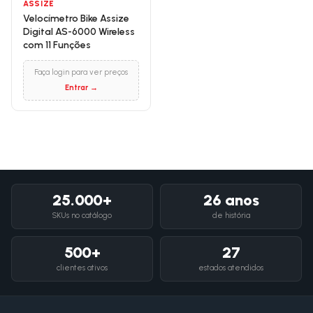
ASSIZE
Velocímetro Bike Assize
Digital AS-6000 Wireless
com 11 Funções
Faça login para ver preços
Entrar →
25.000+
26 anos
SKUs no catálogo
de história
500+
27
clientes ativos
estados atendidos