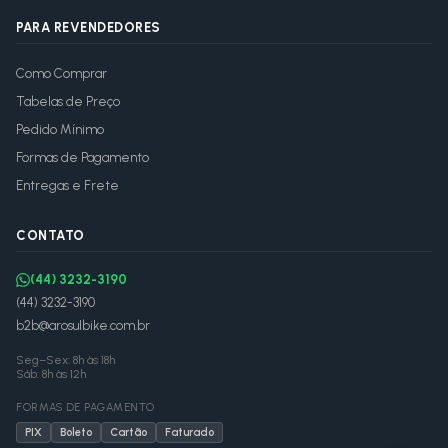
PARA REVENDEDORES
Como Comprar
Tabelas de Preço
Pedido Mínimo
Formas de Pagamento
Entregas e Frete
CONTATO
(44) 3232-3190
(44) 3232-3190
b2b@arosulbike.com.br
Seg–Sex: 8h às 18h
Sáb: 8h às 12h
FORMAS DE PAGAMENTO
PIX
Boleto
Cartão
Faturado