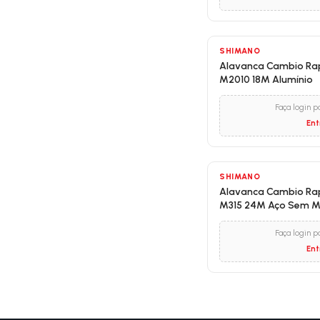
SHIMANO
Alavanca Cambio Rap
M2010 18M Alumínio
Faça login p
Ent
SHIMANO
Alavanca Cambio Rap
M315 24M Aço Sem 
Faça login p
Ent