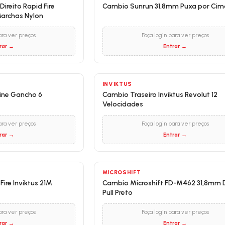
ireito Rapid Fire
Cambio Sunrun 31,8mm Puxa por Cim
Marchas Nylon
ara ver preços
Faça login para ver preços
rar →
Entrar →
INVIKTUS
ine Gancho 6
Cambio Traseiro Inviktus Revolut 12
Velocidades
ara ver preços
Faça login para ver preços
rar →
Entrar →
MICROSHIFT
ire Inviktus 21M
Cambio Microshift FD-M462 31,8mm 
Pull Preto
ara ver preços
Faça login para ver preços
rar →
Entrar →