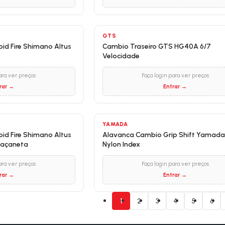
GTS
id Fire Shimano Altus
Cambio Traseiro GTS HG40A 6/7
Velocidade
ara ver preços
Faça login para ver preços
rar →
Entrar →
YAMADA
id Fire Shimano Altus
Alavanca Cambio Grip Shift Yamada
Maçaneta
Nylon Index
ara ver preços
Faça login para ver preços
rar →
Entrar →
1
2
3
4
5
6