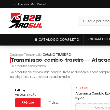
← Acessar Meu Painel
PNEUMÁTIC
☰ CATÁLOGO COMPLETO
Catálogo
/
Transmissão
/
CAMBIO TRASEIRO
Transmissao-cambio-traseiro — Ataca
126
produtos encontrados
126
produtos de
transmissao-cambio-traseiro
disponíveis para compra
para lojistas e revendedores cadastrados.
SUNRUN
Filtros
Alavanca Cambio Ez-F
VISUALIZAÇÃO
Nylon
Grade
Lista
Faça login p