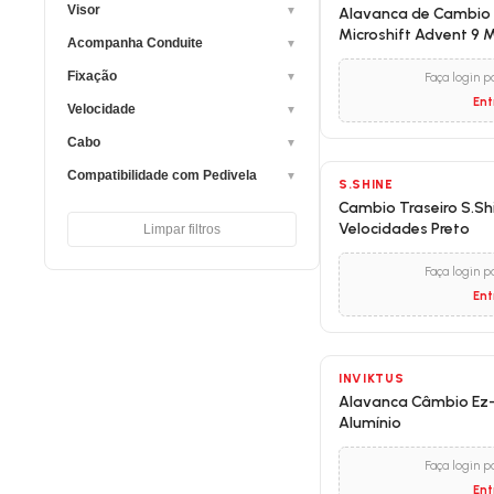
Visor
▼
Alavanca de Cambio D
Microshift Advent 9 
Acompanha Conduite
▼
Fixação
▼
Faça login p
Ent
Velocidade
▼
Cabo
▼
Compatibilidade com Pedivela
▼
S.SHINE
Cambio Traseiro S.Sh
Velocidades Preto
Limpar filtros
Faça login p
Ent
INVIKTUS
Alavanca Câmbio Ez-F
Alumínio
Faça login p
Ent