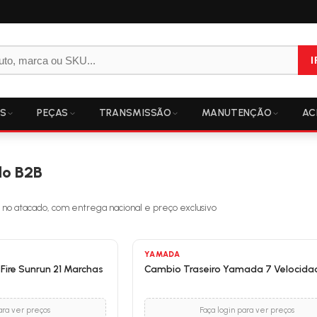
I
OS
PEÇAS
TRANSMISSÃO
MANUTENÇÃO
AC
do B2B
 no atacado, com entrega nacional e preço exclusivo
YAMADA
ire Sunrun 21 Marchas
Cambio Traseiro Yamada 7 Velocida
ara ver preços
Faça login para ver preços