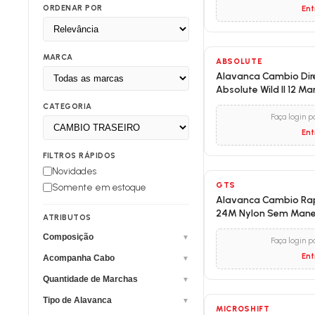
ORDENAR POR
Ent
MARCA
ABSOLUTE
Alavanca Cambio Dire
Absolute Wild II 12 M
CATEGORIA
Faça login p
Ent
FILTROS RÁPIDOS
Novidades
GTS
Somente em estoque
Alavanca Cambio Rap
24M Nylon Sem Man
ATRIBUTOS
Composição
▼
Faça login p
Ent
Acompanha Cabo
▼
Quantidade de Marchas
▼
Tipo de Alavanca
▼
MICROSHIFT