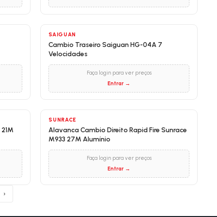
SAIGUAN
Cambio Traseiro Saiguan HG-04A 7
Velocidades
Faça login para ver preços
Entrar →
SUNRACE
 21M
Alavanca Cambio Direito Rapid Fire Sunrace
M933 27M Alumínio
Faça login para ver preços
Entrar →
›