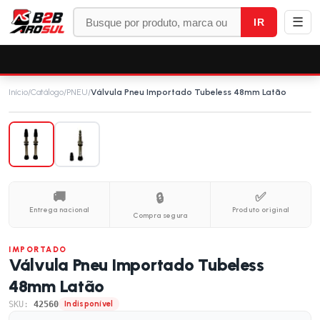
☰
IR
Início
/
Catálogo
/
PNEU
/
Válvula Pneu Importado Tubeless 48mm Latão
🚚
✅
🔒
Entrega nacional
Produto original
Compra segura
IMPORTADO
Válvula Pneu Importado Tubeless
48mm Latão
SKU:
42560
Indisponível