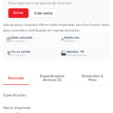
Faça login para ver preços de atacado
Entrar
Criar conta
Válvula pneu tubeless 48mm latão importado, bico fino Presta. Ideal
para revenda e distribuição em loja de bicicletas.
Frete calculado
Pedido mín.
📦
⚡
no checkout
R$ 300,00
Pix ou Cartão
Marialva · PR
🔖
🏭
3x sem juros
Distribuição nacional
Especificações
Dimensões &
Descrição
técnicas (1)
Peso
Especificações:
Marca: Importado