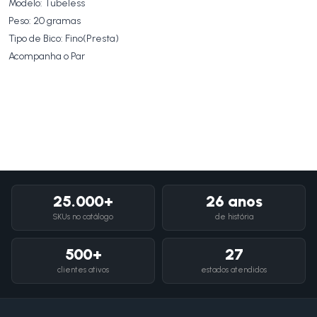
Modelo: Tubeless
Peso: 20 gramas
Tipo de Bico: Fino(Presta)
Acompanha o Par
25.000+
26 anos
SKUs no catálogo
de história
500+
27
clientes ativos
estados atendidos