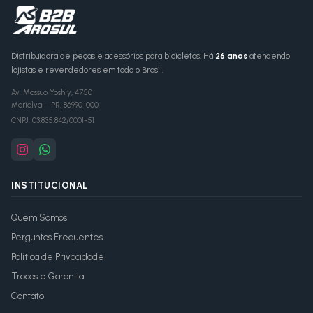
Distribuidora de peças e acessórios para bicicletas. Há
26 anos
atendendo
lojistas e revendedores em todo o Brasil.
Av. Massuo Yoshiy, 4750
Marialva
–
PR
,
86990-000
CNPJ:
03.835.842/0001-51
INSTITUCIONAL
Quem Somos
Perguntas Frequentes
Política de Privacidade
Trocas e Garantia
Contato