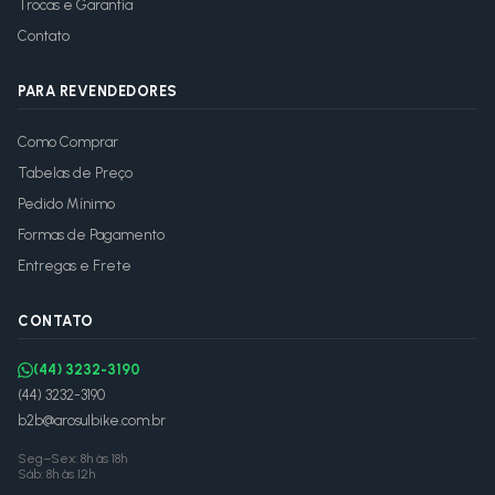
Trocas e Garantia
Contato
PARA REVENDEDORES
Como Comprar
Tabelas de Preço
Pedido Mínimo
Formas de Pagamento
Entregas e Frete
CONTATO
(44) 3232-3190
(44) 3232-3190
b2b@arosulbike.com.br
Seg–Sex: 8h às 18h
Sáb: 8h às 12h