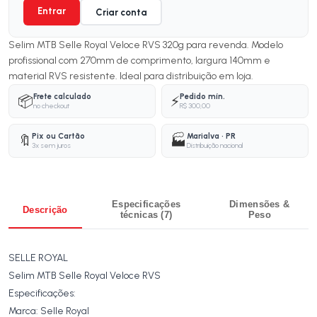
Entrar
Criar conta
Selim MTB Selle Royal Veloce RVS 320g para revenda. Modelo
profissional com 270mm de comprimento, largura 140mm e
material RVS resistente. Ideal para distribuição em loja.
Frete calculado
Pedido mín.
📦
⚡
no checkout
R$ 300,00
Pix ou Cartão
Marialva · PR
🔖
🏭
3x sem juros
Distribuição nacional
Especificações
Dimensões &
Descrição
técnicas (7)
Peso
SELLE ROYAL
Selim MTB Selle Royal Veloce RVS
Especificações:
Marca: Selle Royal