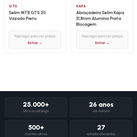
GTS
KAPA
Selim MTB GTS 211
Abraçadeira Selim Kapa
Vazado Preto
31,8mm Alumínio Prata
Blocagem
Faça login para ver preços
Faça login para ver preços
Entrar →
Entrar →
25.000+
26 anos
SKUs no catálogo
de história
500+
27
clientes ativos
estados atendidos