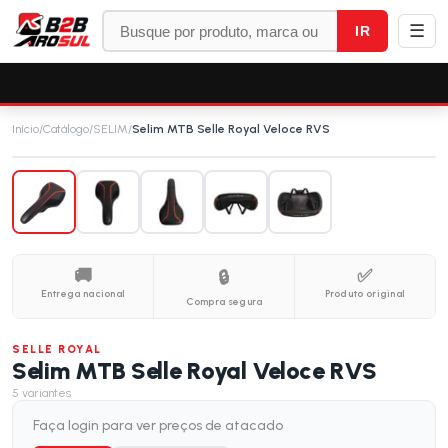
☰
IR
Início
/
Catálogo
/
SELIM
/
Selim MTB Selle Royal Veloce RVS
🚚
✅
🔒
Entrega nacional
Produto original
Compra segura
SELLE ROYAL
Selim MTB Selle Royal Veloce RVS
5
variantes
Faça login para ver preços de atacado