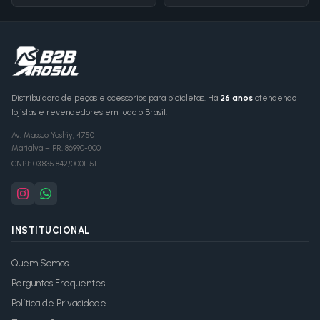
Distribuidora de peças e acessórios para bicicletas. Há
26 anos
atendendo
lojistas e revendedores em todo o Brasil.
Av. Massuo Yoshiy, 4750
Marialva
–
PR
,
86990-000
CNPJ:
03.835.842/0001-51
INSTITUCIONAL
Quem Somos
Perguntas Frequentes
Política de Privacidade