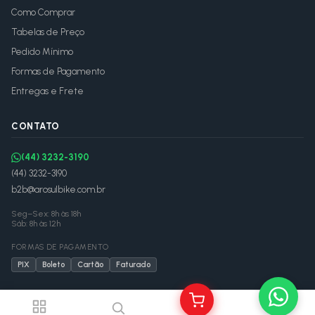
Como Comprar
Tabelas de Preço
Pedido Mínimo
Formas de Pagamento
Entregas e Frete
CONTATO
(44) 3232-3190
(44) 3232-3190
b2b@arosulbike.com.br
Seg–Sex: 8h às 18h
Sáb: 8h às 12h
FORMAS DE PAGAMENTO
PIX
Boleto
Cartão
Faturado
©
2026
Arosul Bike Distribuidora — CNPJ
03.835.842/0001-51