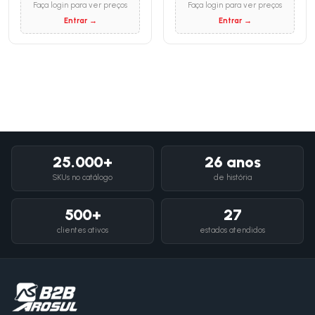
Faça login para ver preços
Faça login para ver preços
Entrar →
Entrar →
25.000+
26 anos
SKUs no catálogo
de história
500+
27
clientes ativos
estados atendidos