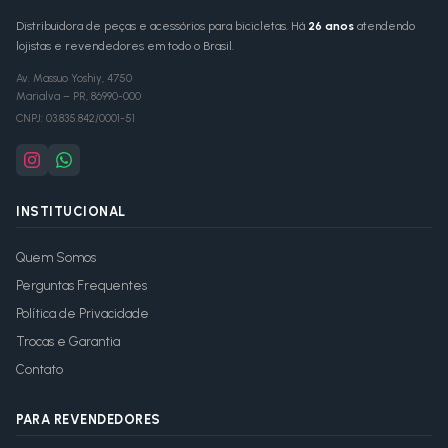
Distribuidora de peças e acessórios para bicicletas. Há
26 anos
atendendo
lojistas e revendedores em todo o Brasil.
Av. Massuo Yoshiy, 4750
Marialva
–
PR
,
86990-000
CNPJ:
03.835.842/0001-51
INSTITUCIONAL
Quem Somos
Perguntas Frequentes
Política de Privacidade
Trocas e Garantia
Contato
PARA REVENDEDORES