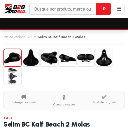
☰
IR
Início
/
Catálogo
/
SELIM
/
Selim BC Kalf Beach 2 Molas
🚚
✅
🔒
Entrega nacional
Produto original
Compra segura
KALF
Selim BC Kalf Beach 2 Molas