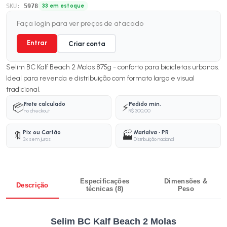
SKU:
5978
33 em estoque
Faça login para ver preços de atacado
Entrar
Criar conta
Selim BC Kalf Beach 2 Molas 875g - conforto para bicicletas urbanas.
Ideal para revenda e distribuição com formato largo e visual
tradicional.
Frete calculado
Pedido mín.
📦
⚡
no checkout
R$ 300,00
Pix ou Cartão
Marialva · PR
🔖
🏭
3x sem juros
Distribuição nacional
Especificações
Dimensões &
Descrição
técnicas (8)
Peso
Selim BC Kalf Beach 2 Molas