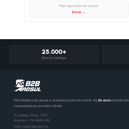
Faça login para ver preços
Entrar →
25.000+
SKUs no catálogo
Distribuidora de peças e acessórios para bicicletas. Há
26 anos
atendendo l
revendedores em todo o Brasil.
Av. Massuo Yoshiy, 4750
Marialva
–
PR
,
86990-000
CNPJ:
03.835.842/0001-51