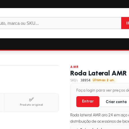
I
AMR
Roda Lateral AMR 
SKU:
38954
Últimas 2 un.
Faça login para ver preços 
✅
Entrar
Criar conta
Produto original
Roda lateral AMR aro 24 em aço 
distribuição de acessórios de bicic