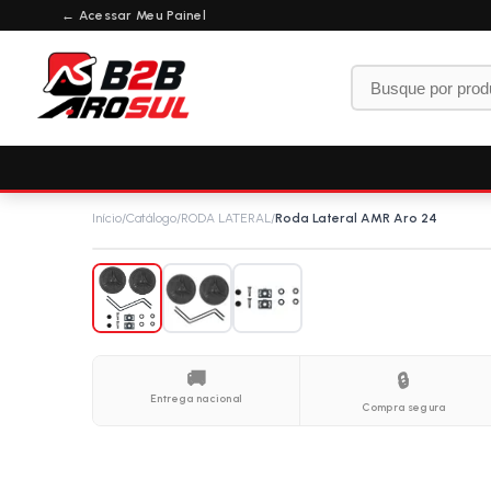
← Acessar Meu Painel
Início
/
Catálogo
/
RODA LATERAL
/
Roda Lateral AMR Aro 24
🚚
🔒
Entrega nacional
Compra segura