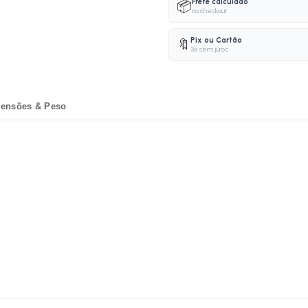
Frete calculado
📦
no checkout
Pix ou Cartão
🔖
3x sem juros
ensões & Peso