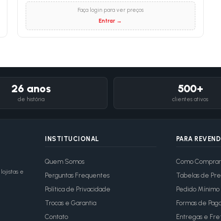
Faça login para ver preços
Entrar →
26 anos
500+
de história
clientes ativos
INSTITUCIONAL
PARA REVEN
Quem Somos
Como Comprar
ojistas e
Perguntas Frequentes
Tabelas de Pre
Política de Privacidade
Pedido Mínimo
Trocas e Garantia
Formas de Pag
Contato
Entregas e Fre