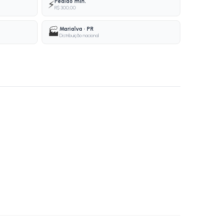
Pedido mín.
⚡
R$ 300,00
Marialva · PR
🏭
Distribuição nacional