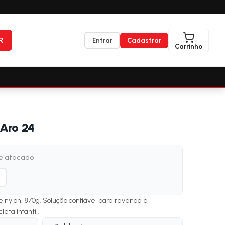
R
Entrar
Cadastrar
Carrinho
Aro 24
de atacado
e nylon, 870g. Solução confiável para revenda e
leta infantil.