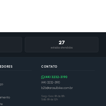
27
estados atendidos
DEDORES
CONTATO
(44) 3232-3190
(44) 3232-3190
ço
b2b@arosulbike.com.br
Seg–Sex: 8h às 18h
amento
Sáb: 8h às 12h
te