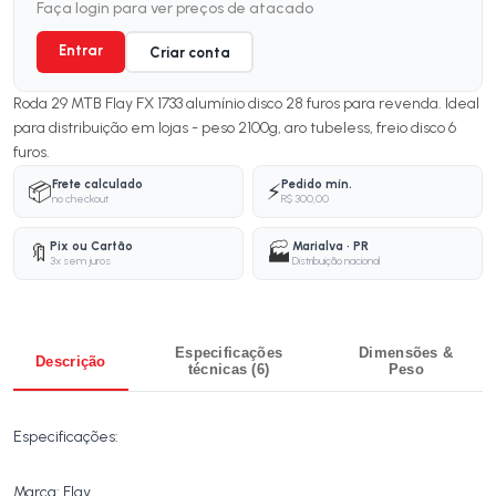
Faça login para ver preços de atacado
Entrar
Criar conta
Roda 29 MTB Flay FX 1733 alumínio disco 28 furos para revenda. Ideal
para distribuição em lojas - peso 2100g, aro tubeless, freio disco 6
furos.
Frete calculado
Pedido mín.
📦
⚡
no checkout
R$ 300,00
Pix ou Cartão
Marialva · PR
🔖
🏭
3x sem juros
Distribuição nacional
Especificações
Dimensões &
Descrição
técnicas (6)
Peso
Especificações:
Marca: Flay