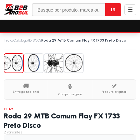
☰
IR
Início
/
Catálogo
/
DISCO
/
Roda 29 MTB Comum Flay FX 1733 Preto Disco
🚚
✅
🔒
Entrega nacional
Produto original
Compra segura
FLAY
Roda 29 MTB Comum Flay FX 1733
Preto Disco
2
variantes