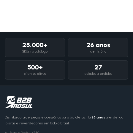
25.000+
26 anos
SKUs no catálogo
de história
500+
27
clientes ativos
estados atendidos
Distribuidora de peças e acessórios para bicicletas. Há
26 anos
atendendo
lojistas e revendedores em todo o Brasil.
Av. Massuo Yoshiy, 4750