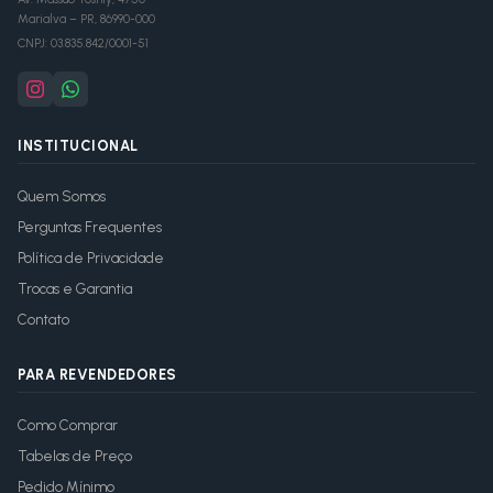
Marialva
–
PR
,
86990-000
CNPJ:
03.835.842/0001-51
INSTITUCIONAL
Quem Somos
Perguntas Frequentes
Política de Privacidade
Trocas e Garantia
Contato
PARA REVENDEDORES
Como Comprar
Tabelas de Preço
Pedido Mínimo