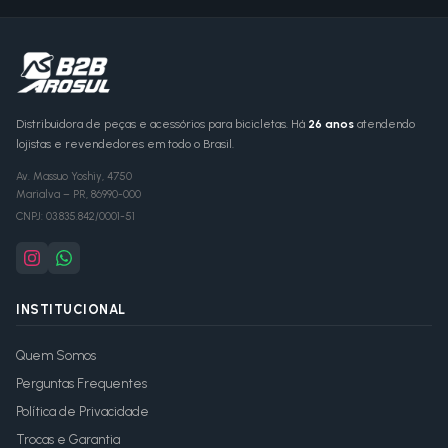
Distribuidora de peças e acessórios para bicicletas. Há
26 anos
atendendo
lojistas e revendedores em todo o Brasil.
Av. Massuo Yoshiy, 4750
Marialva
–
PR
,
86990-000
CNPJ:
03.835.842/0001-51
INSTITUCIONAL
Quem Somos
Perguntas Frequentes
Política de Privacidade
Trocas e Garantia