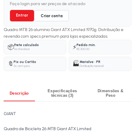
Faça login para ver preços de atacado
Entrar
Criar conta
Quadro MTB 26 alumínio Giant ATX Limited 1970g. Distribuição e
revenda com specs premium para lojas especializadas.
Frete calculado
Pedido mín.
📦
⚡
no checkout
R$ 300,00
Pix ou Cartão
Marialva · PR
🔖
🏭
3x sem juros
Distribuição nacional
Especificações
Dimensões &
Descrição
técnicas (3)
Peso
GIANT
Quadro de Bicicleta 26 MTB Giant ATX Limited