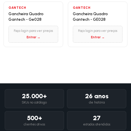
GANTECH
GANTECH
Gancheira Quadro
Gancheira Quadro
Gantech - Ge028
Gantech - GE028
Faça login para ver preços
Faça login para ver preços
Entrar →
Entrar →
25.000+
26 anos
SKUs no catálogo
de história
500+
27
clientes ativos
estados atendidos