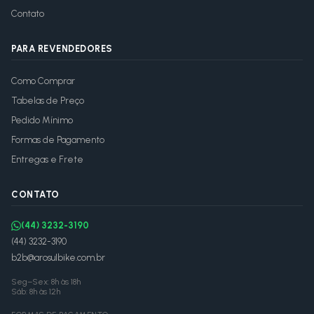
Contato
PARA REVENDEDORES
Como Comprar
Tabelas de Preço
Pedido Mínimo
Formas de Pagamento
Entregas e Frete
CONTATO
(44) 3232-3190
(44) 3232-3190
b2b@arosulbike.com.br
Seg–Sex: 8h às 18h
Sáb: 8h às 12h