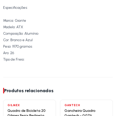
Especificações:
Marca: Giante
Modelo: ATX
Composição: Alumínio
Cor: Branco e Azul
Peso: 1970 gramas
Aro: 26
Tipo de Freio:
Produtos relacionados
NOVO
GILMEX
GANTECH
Quadro de Bicicleta 20
Gancheira Quadro
Gilmex Fenix Berlineta
Gantech - G076