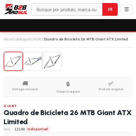
☰
IR
Início
/
Catálogo
/
QUADRO
/
Quadro de Bicicleta 26 MTB Giant ATX Limited
🚚
✅
🔒
Entrega nacional
Produto original
Compra segura
GIANT
Quadro de Bicicleta 26 MTB Giant ATX
Limited
SKU:
12140
Indisponível