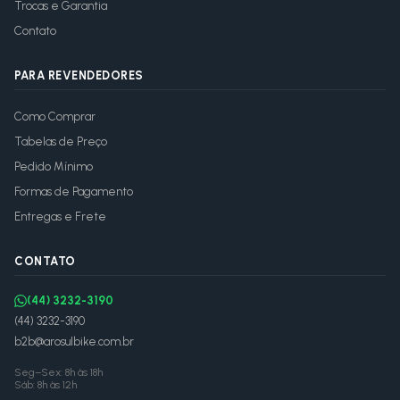
Trocas e Garantia
Contato
PARA REVENDEDORES
Como Comprar
Tabelas de Preço
Pedido Mínimo
Formas de Pagamento
Entregas e Frete
CONTATO
(44) 3232-3190
(44) 3232-3190
b2b@arosulbike.com.br
Seg–Sex: 8h às 18h
Sáb: 8h às 12h