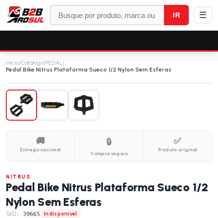
☰
IR
Início
/
Catálogo
/
PEDAL
/
Pedal Bike Nitrus Plataforma Sueco 1/2 Nylon Sem Esferas
🚚
✅
🔒
Entrega nacional
Produto original
Compra segura
NITRUS
Pedal Bike Nitrus Plataforma Sueco 1/2
Nylon Sem Esferas
SKU:
39665
Indisponível