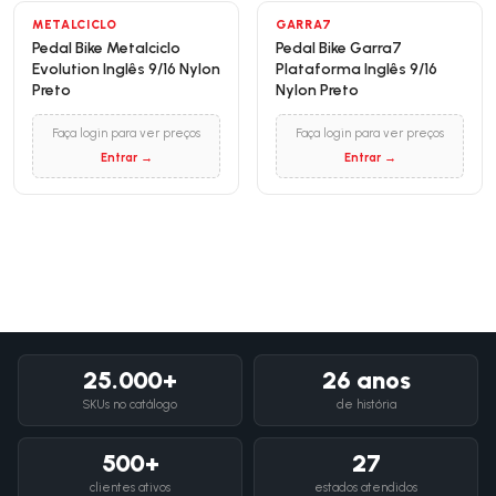
METALCICLO
GARRA7
Pedal Bike Metalciclo
Pedal Bike Garra7
Evolution Inglês 9/16 Nylon
Plataforma Inglês 9/16
Preto
Nylon Preto
Faça login para ver preços
Faça login para ver preços
Entrar →
Entrar →
25.000+
26 anos
SKUs no catálogo
de história
500+
27
clientes ativos
estados atendidos