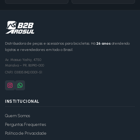
Distribuidora de peças e acessórios para bicicletas. Há
26 anos
atendendo
lojistas e revendedores em todo o Brasil.
Av. Massuo Yoshiy, 4750
Marialva
–
PR
,
86990-000
CNPJ:
03.835.842/0001-51
INSTITUCIONAL
Quem Somos
Perguntas Frequentes
Política de Privacidade