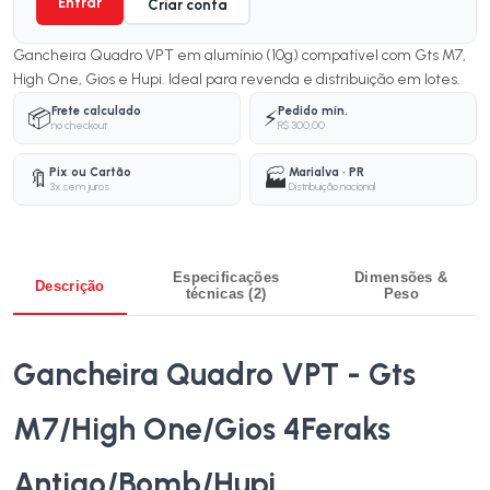
Entrar
Criar conta
Gancheira Quadro VPT em alumínio (10g) compatível com Gts M7,
High One, Gios e Hupi. Ideal para revenda e distribuição em lotes.
Frete calculado
Pedido mín.
📦
⚡
no checkout
R$ 300,00
Pix ou Cartão
Marialva · PR
🔖
🏭
3x sem juros
Distribuição nacional
Especificações
Dimensões &
Descrição
técnicas (2)
Peso
Gancheira Quadro VPT - Gts
M7/High One/Gios 4Feraks
Antigo/Bomb/Hupi