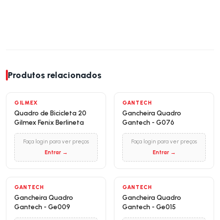
Produtos relacionados
NOVO
GILMEX
GANTECH
Quadro de Bicicleta 20
Gancheira Quadro
Gilmex Fenix Berlineta
Gantech - G076
Faça login para ver preços
Faça login para ver preços
Entrar →
Entrar →
GANTECH
GANTECH
Gancheira Quadro
Gancheira Quadro
Gantech - Ge009
Gantech - Ge015