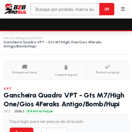
☰
IR
Início
/
Catálogo
/
QUADRO
/
Gancheira Quadro VPT - Gts M7/High One/Gios 4Feraks
Antigo/Bomb/Hupi
🚚
✅
🔒
Entrega nacional
Produto original
Compra segura
VPT
Gancheira Quadro VPT - Gts M7/High
One/Gios 4Feraks Antigo/Bomb/Hupi
SKU:
38963
154 em estoque
Faça login para ver preços de atacado