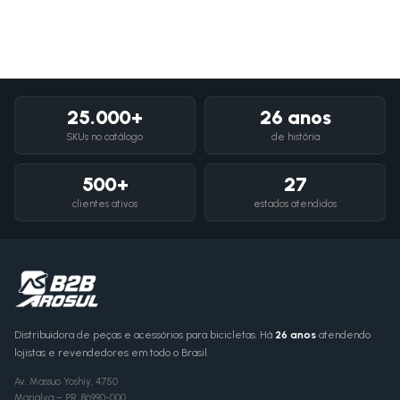
25.000+
26 anos
SKUs no catálogo
de história
500+
27
clientes ativos
estados atendidos
Distribuidora de peças e acessórios para bicicletas. Há
26 anos
atendendo
lojistas e revendedores em todo o Brasil.
Av. Massuo Yoshiy, 4750
Marialva
–
PR
,
86990-000