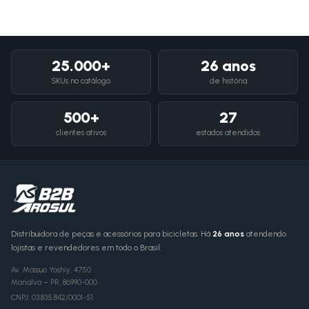
25.000+
26 anos
SKUs no catálogo
de história
500+
27
clientes ativos
estados atendidos
Distribuidora de peças e acessórios para bicicletas. Há
26 anos
atendendo
lojistas e revendedores em todo o Brasil.
Av. Massuo Yoshiy, 4750
Marialva
–
PR
,
86990-000
CNPJ:
03.835.842/0001-51