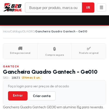
☰
IR
Início
/
Catálogo
/
QUADRO
/
Gancheira Quadro Gantech - Ge010
🚚
✅
🔒
Entrega nacional
Produto original
Compra segura
GANTECH
Gancheira Quadro Gantech - Ge010
SKU:
18673
Últimas 5 un.
Faça login para ver preços de atacado
Entrar
Criar conta
Gancheira Quadro Gantech GE010 em alumínio 15g para revenda.