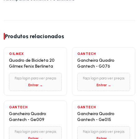
Produtos relacionados
NOVO
GILMEX
GANTECH
Quadro de Bicicleta 20
Gancheira Quadro
Gilmex Fenix Berlineta
Gantech - G076
Faça login para ver preços
Faça login para ver preços
Entrar →
Entrar →
GANTECH
GANTECH
Gancheira Quadro
Gancheira Quadro
Gantech - Ge009
Gantech - Ge015
Faça login para ver preços
Faça login para ver preços
Entrar →
Entrar →