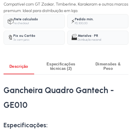
Compatível com GT Zaskar, Timberline, Karakoram e outras marcas
premium. Ideal para distribuição em loja.
Frete calculado
Pedido mín.
📦
⚡
no checkout
R$ 300,00
Pix ou Cartão
Marialva · PR
🔖
🏭
3x sem juros
Distribuição nacional
Especificações
Dimensões &
Descrição
técnicas (2)
Peso
Gancheira Quadro Gantech -
GE010
Especificações: