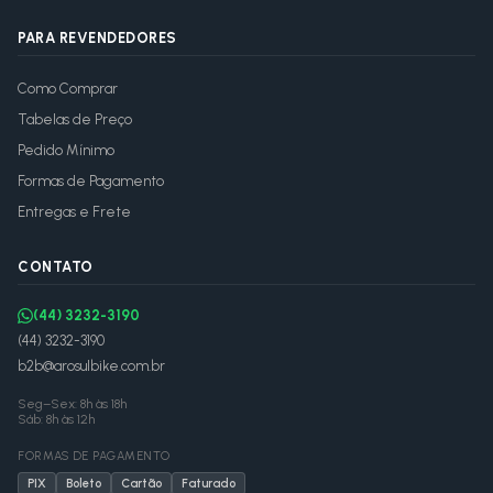
PARA REVENDEDORES
Como Comprar
Tabelas de Preço
Pedido Mínimo
Formas de Pagamento
Entregas e Frete
CONTATO
(44) 3232-3190
(44) 3232-3190
b2b@arosulbike.com.br
Seg–Sex: 8h às 18h
Sáb: 8h às 12h
FORMAS DE PAGAMENTO
PIX
Boleto
Cartão
Faturado