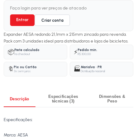
Faça login para ver preços de atacado
Entrar
Criar conta
Expander AESA redondo 21,1mm x 215mm zincado para revenda.
Pack com 3 unidades ideal para distribuidoras e lojas de bicicletas.
Frete calculado
Pedido mín.
📦
⚡
no checkout
R$ 300,00
Pix ou Cartão
Marialva · PR
🔖
🏭
3x sem juros
Distribuição nacional
Especificações
Dimensões &
Descrição
técnicas (3)
Peso
Especificações:
Marca: AESA