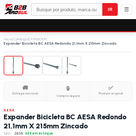
☰
IR
Início
/
Catálogo
/
EXPANDER
/
Expander Bicicleta BC AESA Redondo 21,1mm X 215mm Zincado
🚚
✅
🔒
Entrega nacional
Produto original
Compra segura
AESA
Expander Bicicleta BC AESA Redondo
21,1mm X 215mm Zincado
SKU:
2659
635 em estoque