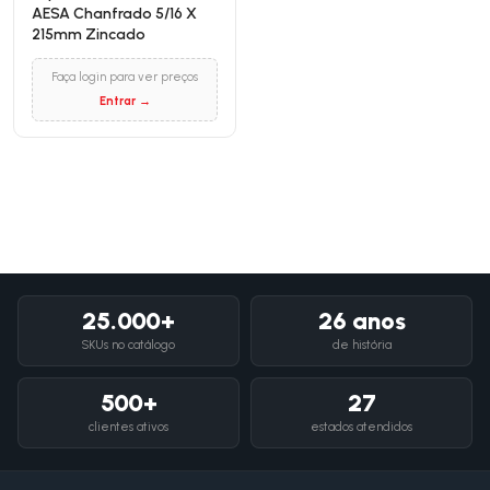
AESA Chanfrado 5/16 X
215mm Zincado
Faça login para ver preços
Entrar →
25.000+
26 anos
SKUs no catálogo
de história
500+
27
clientes ativos
estados atendidos