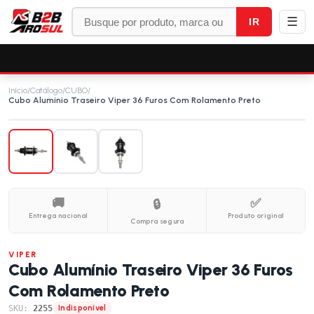
☰
IR
Início
/
Catálogo
/
CUBO
/
Cubo Alumínio Traseiro Viper 36 Furos Com Rolamento Preto
🚚
✅
🔒
Entrega nacional
Produto original
Compra segura
VIPER
Cubo Alumínio Traseiro Viper 36 Furos
Com Rolamento Preto
SKU:
2255
Indisponível