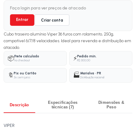
Faça login para ver preços de atacado
Entrar
Criar conta
Cubo traseiro alumínio Viper 36 furos com rolamento, 250g,
compatível 6/7/8 velocidades. Ideal para revenda e distribuição em
atacado.
Frete calculado
Pedido mín.
📦
⚡
no checkout
R$ 300,00
Pix ou Cartão
Marialva · PR
🔖
🏭
3x sem juros
Distribuição nacional
Especificações
Dimensões &
Descrição
técnicas (7)
Peso
VIPER