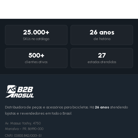
25.000+
26 anos
SKUs no catálogo
de história
500+
27
clientes ativos
estados atendidos
Distribuidora de peças e acessórios para bicicletas. Há
26 anos
atendendo
lojistas e revendedores em todo o Brasil.
Av. Massuo Yoshiy, 4750
Marialva
–
PR
,
86990-000
CNPJ:
03.835.842/0001-51