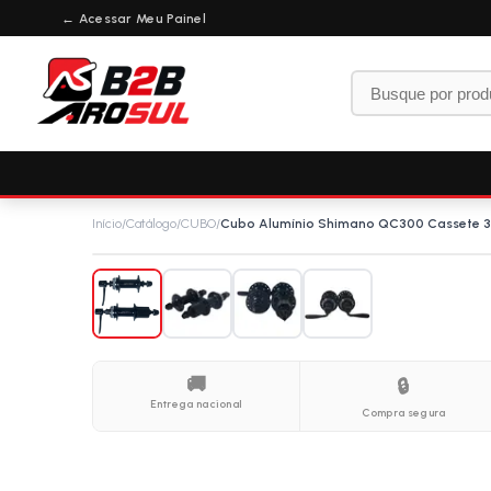
← Acessar Meu Painel
Início
/
Catálogo
/
CUBO
/
Cubo Alumínio Shimano QC300 Cassete 32
🚚
🔒
Entrega nacional
Compra segura