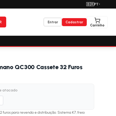
🇧🇷
PT
▼
R
Entrar
Cadastrar
Carrinho
mano QC300 Cassete 32 Furos
de atacado
furos para revenda e distribuição. Sistema K7, freio