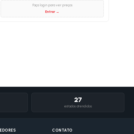
Faça login para ver preços
Entrar →
27
estados atendidos
DEDORES
CONTATO