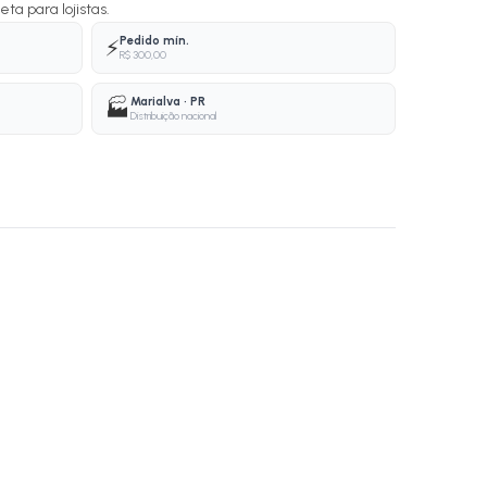
ta para lojistas.
Pedido mín.
⚡
R$ 300,00
Marialva · PR
🏭
Distribuição nacional