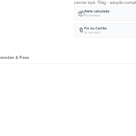
center lock, 756g - solução comple
Frete calculado
📦
no checkout
Pix ou Cartão
🔖
3x sem juros
ensões & Peso