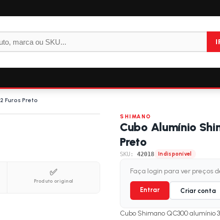
I
 Furos Preto
SHIMANO
Cubo Alumínio Shi
Preto
SKU:
42018
Indisponível
✅
Faça login para ver preços 
Produto original
Entrar
Criar conta
Cubo Shimano QC300 alumínio 32 