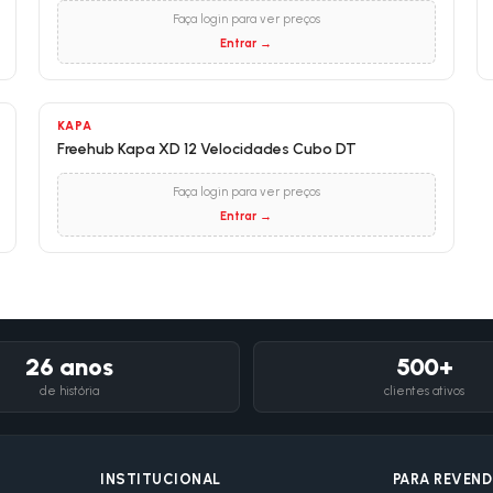
Faça login para ver preços
Entrar →
KAPA
Freehub Kapa XD 12 Velocidades Cubo DT
Faça login para ver preços
Entrar →
26 anos
500+
de história
clientes ativos
INSTITUCIONAL
PARA REVEN