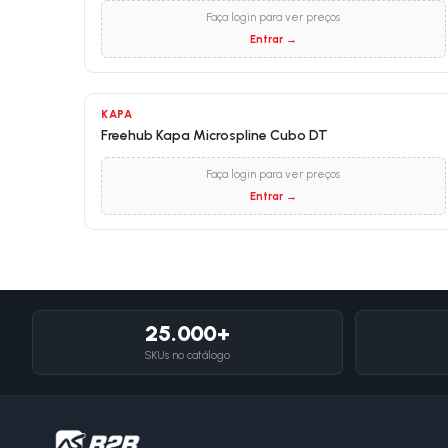
Faça login para ver preços
Entrar →
KAPA
Freehub Kapa Microspline Cubo DT
Faça login para ver preços
Entrar →
25.000+
SKUs no catálogo