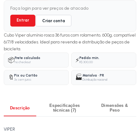
Faça login para ver preços de atacado
Entrar
Criar conta
Cubo Viper alumínio rosca 36 furos com rolamento, 600g, compatível
6/7/8 velocidades. Ideal para revenda e distribuição de peças de
bicicleta.
Frete calculado
Pedido mín.
📦
⚡
no checkout
R$ 300,00
Pix ou Cartão
Marialva · PR
🔖
🏭
3x sem juros
Distribuição nacional
Especificações
Dimensões &
Descrição
técnicas (7)
Peso
VIPER