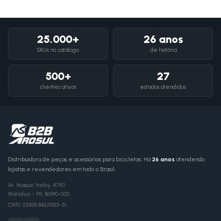
25.000+
26 anos
SKUs no catálogo
de história
500+
27
clientes ativos
estados atendidos
Distribuidora de peças e acessórios para bicicletas. Há
26 anos
atendendo
lojistas e revendedores em todo o Brasil.
Av. Massuo Yoshiy, 4750
Marialva
–
PR
,
86990-000
CNPJ:
03.835.842/0001-51