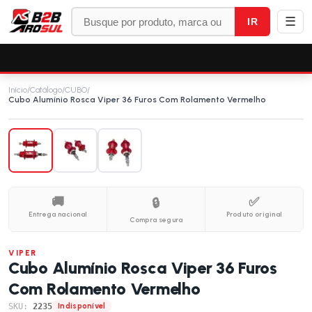
☰
IR
Início
/
Catálogo
/
CUBO
/
Cubo Alumínio Rosca Viper 36 Furos Com Rolamento Vermelho
🚚
✅
🔒
Entrega nacional
Produto original
Compra segura
VIPER
Cubo Alumínio Rosca Viper 36 Furos
Com Rolamento Vermelho
SKU:
2235
Indisponível