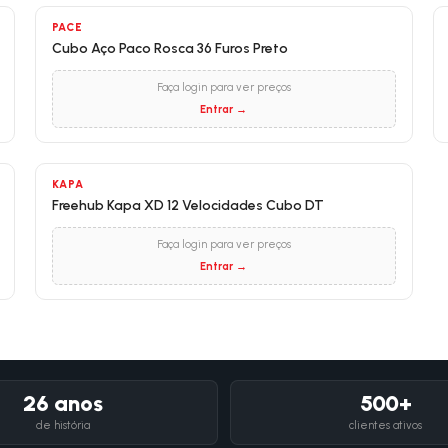
PACE
Cubo Aço Paco Rosca 36 Furos Preto
Faça login para ver preços
Entrar →
KAPA
Freehub Kapa XD 12 Velocidades Cubo DT
Faça login para ver preços
Entrar →
26 anos
500+
de história
clientes ativos