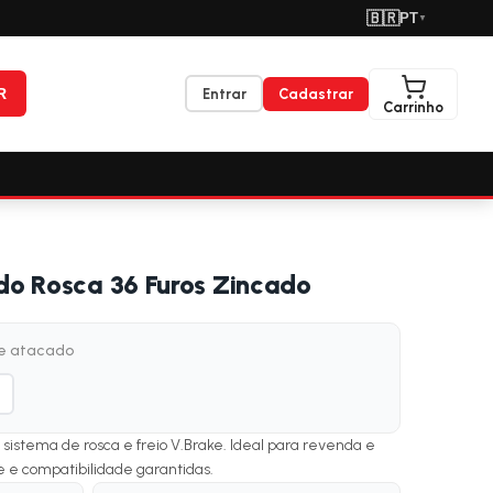
🇧🇷
PT
▼
R
Entrar
Cadastrar
Carrinho
o Rosca 36 Furos Zincado
de atacado
sistema de rosca e freio V.Brake. Ideal para revenda e
de e compatibilidade garantidas.