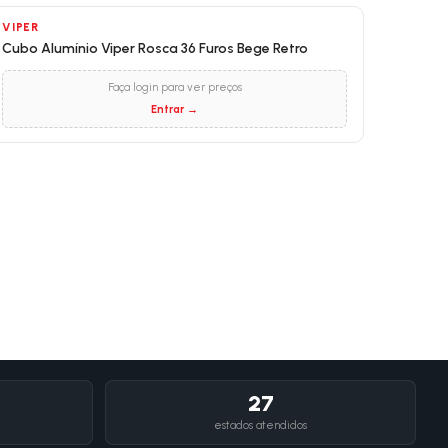
VIPER
Cubo Alumínio Viper Rosca 36 Furos Bege Retro
Faça login para ver preços
Entrar →
27
estados atendidos