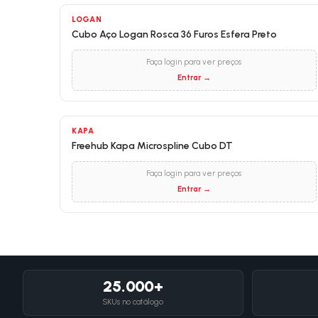
LOGAN
Cubo Aço Logan Rosca 36 Furos Esfera Preto
Faça login para ver preços
Entrar →
KAPA
Freehub Kapa Microspline Cubo DT
Faça login para ver preços
Entrar →
25.000+
SKUs no catálogo