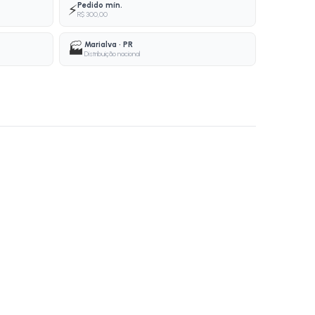
Pedido mín.
⚡
R$ 300,00
Marialva · PR
🏭
Distribuição nacional