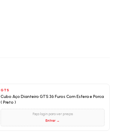
GTS
Cubo Aço Dianteiro GTS 36 Furos Com Esfera e Porca
( Preto )
Faça login para ver preços
Entrar →