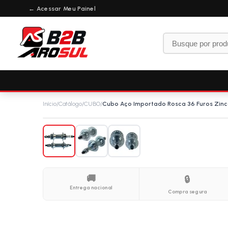
← Acessar Meu Painel
Início
/
Catálogo
/
CUBO
/
Cubo Aço Importado Rosca 36 Furos Zin
🚚
🔒
Entrega nacional
Compra segura