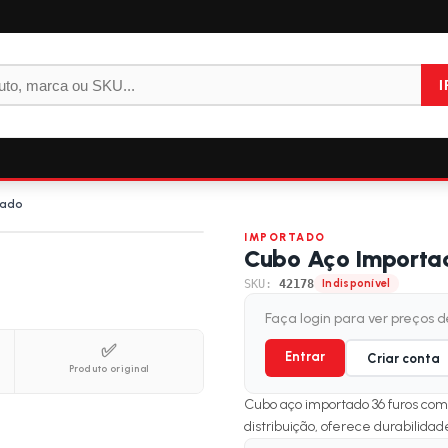
I
cado
IMPORTADO
Cubo Aço Importad
SKU:
42178
Indisponível
Faça login para ver preços 
✅
Entrar
Criar conta
Produto original
Cubo aço importado 36 furos com 
distribuição, oferece durabilida