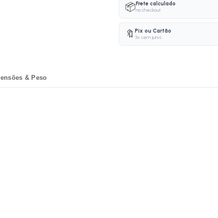
Frete calculado
📦
no checkout
Pix ou Cartão
🔖
3x sem juros
ensões & Peso