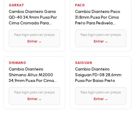
GARRA7
PACO
Cambio Dianteiro Garra
Cambio Dianteiro Paco
QD-40 34,9mm Puxa Por
31,8mm Puxa Por Cima
Cima Cromado Para
Preto Para Pedivela
Pedivela Reduzido Index
Reduzido
Faça login para ver preços
Faça login para ver preços
Entrar →
Entrar →
SHIMANO
SAIGUAN
Cambio Dianteiro
Cambio Dianteiro
Shimano Altus M2000
Saiguan FD-08 28,6mm
34,9mm Puxa Por Cima
Puxa Por Baixo Preto
Cromado
Faça login para ver preços
Faça login para ver preços
Entrar →
Entrar →