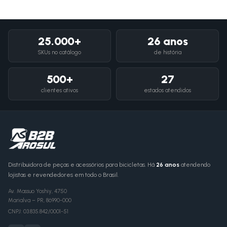
25.000+
26 anos
SKUs no catálogo
de história
500+
27
clientes ativos
estados atendidos
Distribuidora de peças e acessórios para bicicletas. Há
26 anos
atendendo
lojistas e revendedores em todo o Brasil.
Av. Massuo Yoshiy, 4750
Marialva
–
PR
,
86990-000
CNPJ:
03.835.842/0001-51