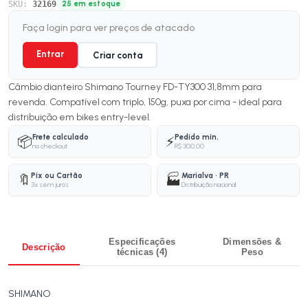
SKU:
32169
25 em estoque
Faça login para ver preços de atacado
Entrar
Criar conta
Câmbio dianteiro Shimano Tourney FD-TY300 31,8mm para
revenda. Compatível com triplo, 150g, puxa por cima - ideal para
distribuição em bikes entry-level.
Frete calculado
Pedido mín.
📦
⚡
no checkout
R$ 300,00
Pix ou Cartão
Marialva · PR
🔖
🏭
3x sem juros
Distribuição nacional
Especificações
Dimensões &
Descrição
técnicas (4)
Peso
SHIMANO