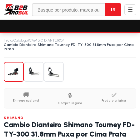
☰
IR
Início
/
Catálogo
/
CAMBIO DIANTEIRO
/
Cambio Dianteiro Shimano Tourney FD-TY-300 31,8mm Puxa por Cima
Prata
🚚
✅
🔒
Entrega nacional
Produto original
Compra segura
SHIMANO
Cambio Dianteiro Shimano Tourney FD-
TY-300 31,8mm Puxa por Cima Prata