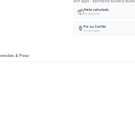
em lojas - borracha butílica durá
Frete calculado
📦
no checkout
Pix ou Cartão
🔖
3x sem juros
ensões & Peso