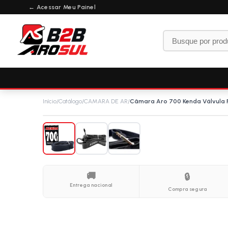
← Acessar Meu Painel
Início
/
Catálogo
/
CAMARA DE AR
/
Câmara Aro 700 Kenda Válvula
🚚
🔒
Entrega nacional
Compra segura