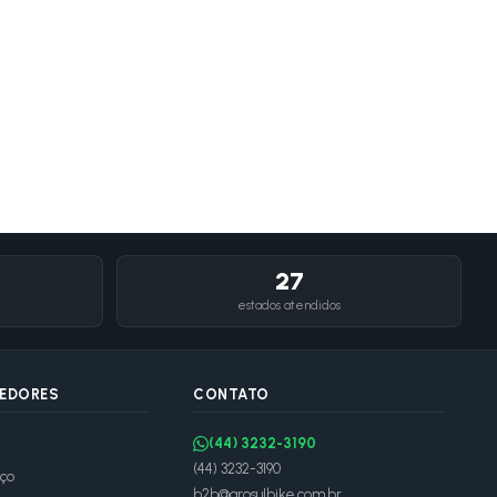
27
estados atendidos
DEDORES
CONTATO
(44) 3232-3190
(44) 3232-3190
ço
b2b@arosulbike.com.br