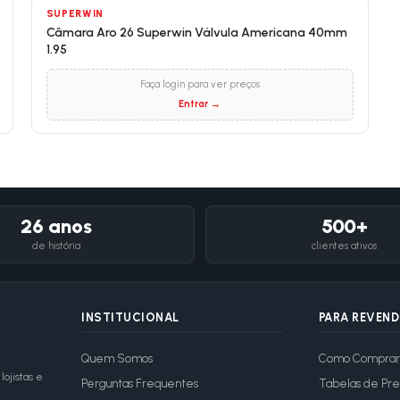
SUPERWIN
Câmara Aro 26 Superwin Válvula Americana 40mm
1.95
Faça login para ver preços
Entrar →
26 anos
500+
de história
clientes ativos
INSTITUCIONAL
PARA REVEN
Quem Somos
Como Comprar
ojistas e
Perguntas Frequentes
Tabelas de Pre