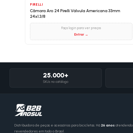
PIRELLI
Câmara Aro 24 Pirelli Válvula Americana 33mm
24x1.3/8
Faça login para ver preços
Entrar →
25.000+
SKUs no catálogo
Distribuidora de peças e acessórios para bicicletas. Há
26 anos
atendendo l
revendedores em todo o Brasil.