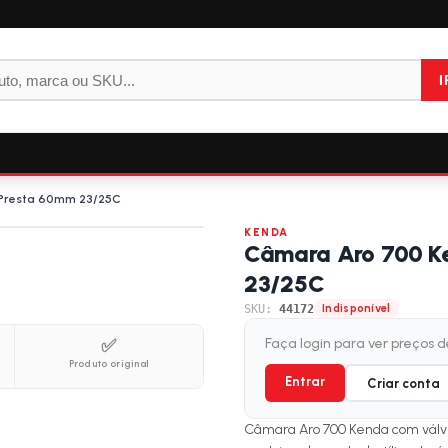
I
 Presta 60mm 23/25C
KENDA
Câmara Aro 700 K
23/25C
SKU:
44172
Indisponível
✅
Faça login para ver preços 
Produto original
Entrar
Criar conta
Câmara Aro 700 Kenda com válvu