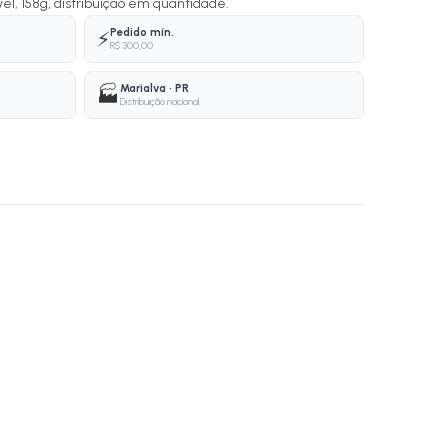
vel, 158g, distribuição em quantidade.
Pedido mín.
⚡
R$ 300,00
Marialva · PR
🏭
Distribuição nacional