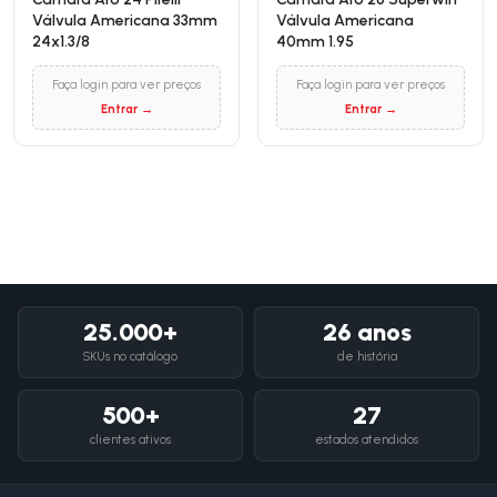
Válvula Americana 33mm
Válvula Americana
24x1.3/8
40mm 1.95
Faça login para ver preços
Faça login para ver preços
Entrar →
Entrar →
25.000+
26 anos
SKUs no catálogo
de história
500+
27
clientes ativos
estados atendidos