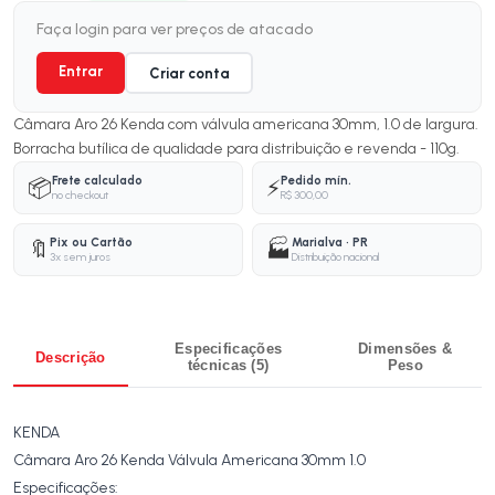
Faça login para ver preços de atacado
Entrar
Criar conta
Câmara Aro 26 Kenda com válvula americana 30mm, 1.0 de largura.
Borracha butílica de qualidade para distribuição e revenda - 110g.
Frete calculado
Pedido mín.
📦
⚡
no checkout
R$ 300,00
Pix ou Cartão
Marialva · PR
🔖
🏭
3x sem juros
Distribuição nacional
Especificações
Dimensões &
Descrição
técnicas (5)
Peso
KENDA
Câmara Aro 26 Kenda Válvula Americana 30mm 1.0
Especificações: