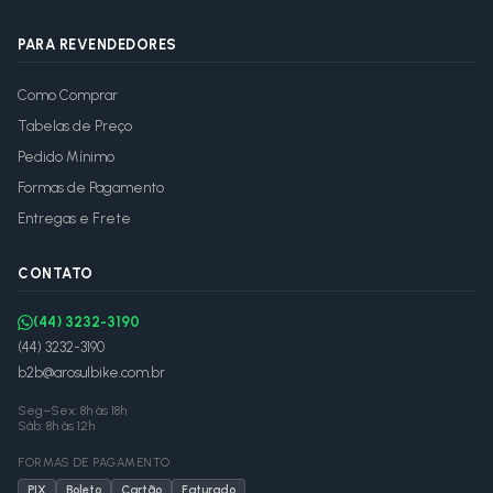
PARA REVENDEDORES
Como Comprar
Tabelas de Preço
Pedido Mínimo
Formas de Pagamento
Entregas e Frete
CONTATO
(44) 3232-3190
(44) 3232-3190
b2b@arosulbike.com.br
Seg–Sex: 8h às 18h
Sáb: 8h às 12h
FORMAS DE PAGAMENTO
PIX
Boleto
Cartão
Faturado