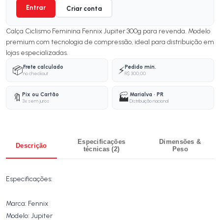
Entrar
Criar conta
Calça Ciclismo Feminina Fennix Jupiter 300g para revenda. Modelo
premium com tecnologia de compressão, ideal para distribuição em
lojas especializadas.
Frete calculado
Pedido mín.
📦
⚡
no checkout
R$ 300,00
Pix ou Cartão
Marialva · PR
🔖
🏭
3x sem juros
Distribuição nacional
Especificações
Dimensões &
Descrição
técnicas (2)
Peso
Especificações:
Marca: Fennix
Modelo: Jupiter