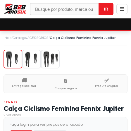
☰
IR
Início
/
Catálogo
/
ACESSÓRIOS
/
Calça Ciclismo Feminina Fennix Jupiter
🚚
✅
🔒
Entrega nacional
Produto original
Compra segura
FENNIX
Calça Ciclismo Feminina Fennix Jupiter
2
variantes
Faça login para ver preços de atacado