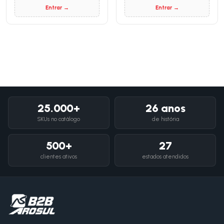
Entrar →
Entrar →
25.000+
26 anos
SKUs no catálogo
de história
500+
27
clientes ativos
estados atendidos