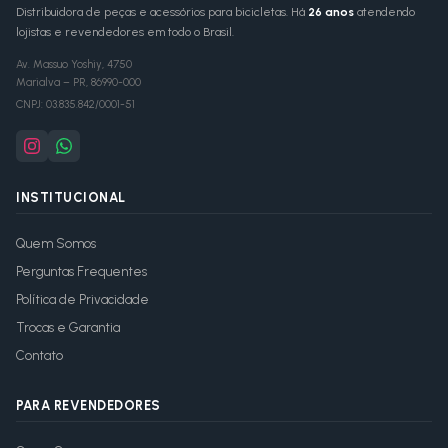
Distribuidora de peças e acessórios para bicicletas. Há
26 anos
atendendo
lojistas e revendedores em todo o Brasil.
Av. Massuo Yoshiy, 4750
Marialva
–
PR
,
86990-000
CNPJ:
03.835.842/0001-51
INSTITUCIONAL
Quem Somos
Perguntas Frequentes
Política de Privacidade
Trocas e Garantia
Contato
PARA REVENDEDORES