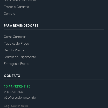
Política de Privacidade
Trocas e Garantia
Contato
PARA REVENDEDORES
Como Comprar
Tabelas de Preço
Pedido Mínimo
Formas de Pagamento
Entregas e Frete
CONTATO
(44) 3232-3190
(44) 3232-3190
b2b@arosulbike.com.br
Seg–Sex: 8h às 18h