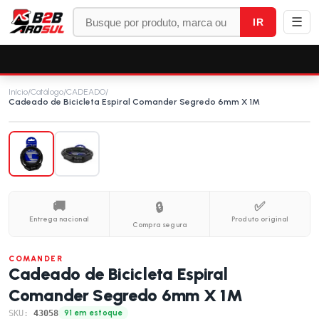
☰
IR
Início
/
Catálogo
/
CADEADO
/
Cadeado de Bicicleta Espiral Comander Segredo 6mm X 1M
🚚
✅
🔒
Entrega nacional
Produto original
Compra segura
COMANDER
Cadeado de Bicicleta Espiral
Comander Segredo 6mm X 1M
SKU:
43058
91 em estoque