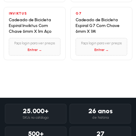
INVIKTUS
G7
Cadeado de Bicicleta
Cadeado de Bicicleta
Espiral Inviktus Com
Espiral G7 Com Chave
Chave 6mm X 1m Aço
6mm X 1M
Faça login para ver preços
Faça login para ver preços
Entrar →
Entrar →
25.000+
26 anos
SKUs no catálogo
de história
500+
27