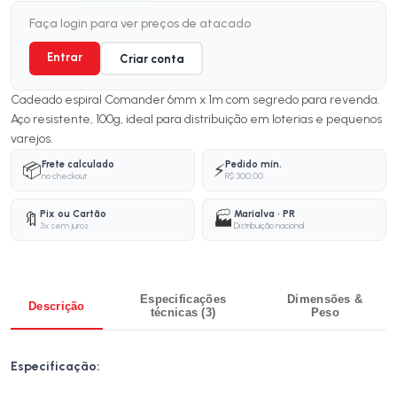
Faça login para ver preços de atacado
Entrar
Criar conta
Cadeado espiral Comander 6mm x 1m com segredo para revenda.
Aço resistente, 100g, ideal para distribuição em loterias e pequenos
varejos.
Frete calculado
Pedido mín.
📦
⚡
no checkout
R$ 300,00
Pix ou Cartão
Marialva · PR
🔖
🏭
3x sem juros
Distribuição nacional
Especificações
Dimensões &
Descrição
técnicas (3)
Peso
Especificação: