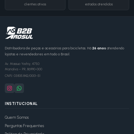
clientes ativos
estados atendidos
Distribuidora de peças e acessórios para bicicletas. Há
26 anos
atendendo
lojistas e revendedores em todo o Brasil.
Av. Massuo Yoshiy, 4750
Marialva
–
PR
,
86990-000
CNPJ:
03.835.842/0001-51
INSTITUCIONAL
Quem Somos
Perguntas Frequentes