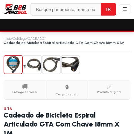
☰
IR
Início
/
Catálogo
/
CADEADO
/
Cadeado de Bicicleta Espiral Articulado GTA Com Chave 18mm X 1M
🚚
✅
🔒
Entrega nacional
Produto original
Compra segura
GTA
Cadeado de Bicicleta Espiral
Articulado GTA Com Chave 18mm X
1M