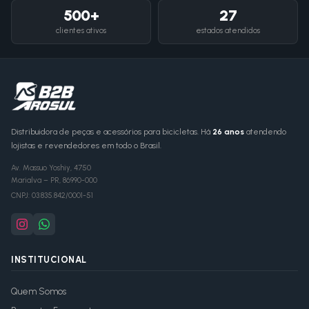
500+
27
clientes ativos
estados atendidos
Distribuidora de peças e acessórios para bicicletas. Há
26 anos
atendendo
lojistas e revendedores em todo o Brasil.
Av. Massuo Yoshiy, 4750
Marialva
–
PR
,
86990-000
CNPJ:
03.835.842/0001-51
INSTITUCIONAL
Quem Somos