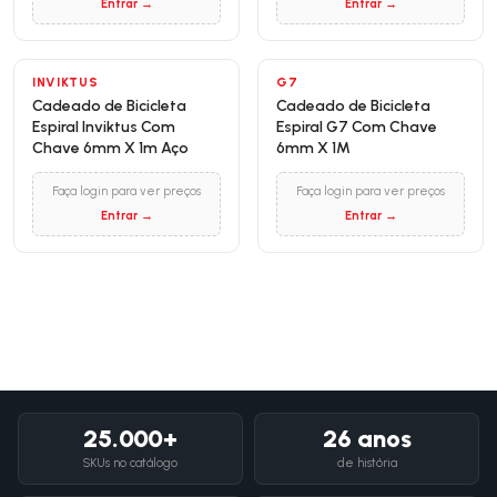
Entrar →
Entrar →
INVIKTUS
G7
Cadeado de Bicicleta
Cadeado de Bicicleta
Espiral Inviktus Com
Espiral G7 Com Chave
Chave 6mm X 1m Aço
6mm X 1M
Faça login para ver preços
Faça login para ver preços
Entrar →
Entrar →
25.000+
26 anos
SKUs no catálogo
de história