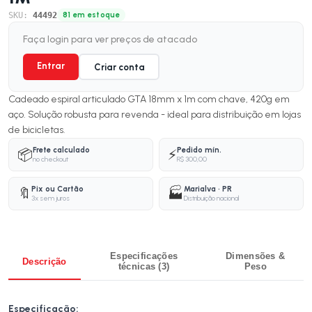
SKU:
44492
81 em estoque
Faça login para ver preços de atacado
Entrar
Criar conta
Cadeado espiral articulado GTA 18mm x 1m com chave, 420g em
aço. Solução robusta para revenda - ideal para distribuição em lojas
de bicicletas.
Frete calculado
Pedido mín.
📦
⚡
no checkout
R$ 300,00
Pix ou Cartão
Marialva · PR
🔖
🏭
3x sem juros
Distribuição nacional
Especificações
Dimensões &
Descrição
técnicas (3)
Peso
Especificação: