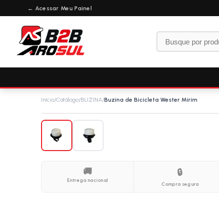
← Acessar Meu Painel
Início
/
Catálogo
/
BUZINA
/
Buzina de Bicicleta Wester Mirim
🚚
🔒
Entrega nacional
Compra segura