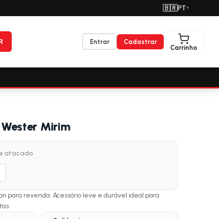
🇧🇷
PT
▼
R
Entrar
Cadastrar
Carrinho
a Wester Mirim
de atacado
n para revenda. Acessório leve e durável ideal para
tas.