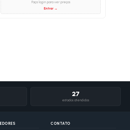
Faça login para ver preços
Entrar →
27
estados atendidos
DEDORES
CONTATO