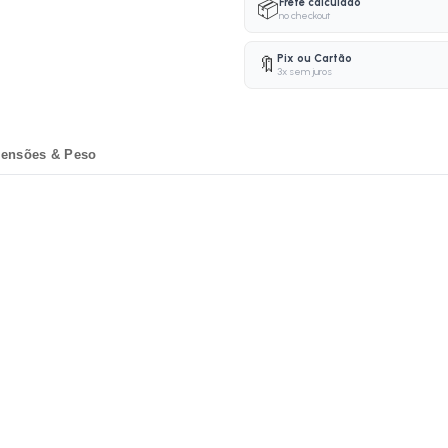
Frete calculado
📦
no checkout
Pix ou Cartão
🔖
3x sem juros
ensões & Peso