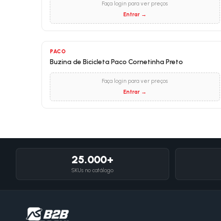
Faça login para ver preços
Entrar →
PACO
Buzina de Bicicleta Paco Cornetinha Preto
Faça login para ver preços
Entrar →
25.000+
SKUs no catálogo