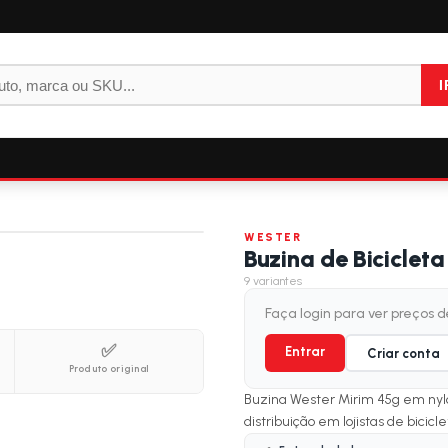
I
WESTER
Buzina de Biciclet
9
variantes
Faça login para ver preços 
✅
Entrar
Criar conta
Produto original
Buzina Wester Mirim 45g em nylo
distribuição em lojistas de bicicle