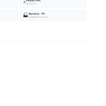
Pedido mín.
⚡
R$ 300,00
Marialva · PR
🏭
Distribuição nacional