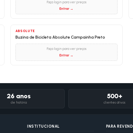
Faça login para ver preços
Entrar →
ABSOLUTE
Buzina de Bicicleta Absolute Campainha Preto
Faça login para ver preços
Entrar →
26 anos
500+
de história
clientes ativos
INSTITUCIONAL
PARA REVEN