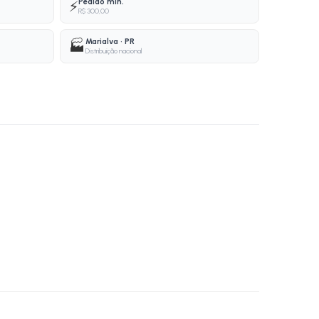
Pedido mín.
⚡
R$ 300,00
Marialva · PR
🏭
Distribuição nacional