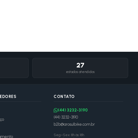
27
estados atendidos
DEDORES
CONTATO
(44) 3232-3190
(44) 3232-3190
ço
b2b@arosulbike.com.br
Seg–Sex: 8h às 18h
amento