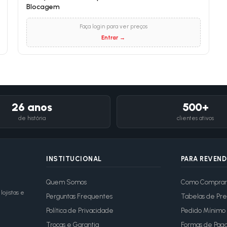
Blocagem
Faça login para ver preços
Entrar →
26 anos
500+
de história
clientes ativos
INSTITUCIONAL
PARA REVEN
Quem Somos
Como Comprar
ojistas e
Perguntas Frequentes
Tabelas de Pre
Política de Privacidade
Pedido Mínimo
Trocas e Garantia
Formas de Pag