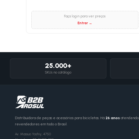
Faça login para ver preços
Entrar →
25.000+
SKUs no catálogo
Distribuidora de peças e acessórios para bicicletas. Há
26 anos
atendendo l
revendedores em todo o Brasil.
Av. Massuo Yoshiy, 4750