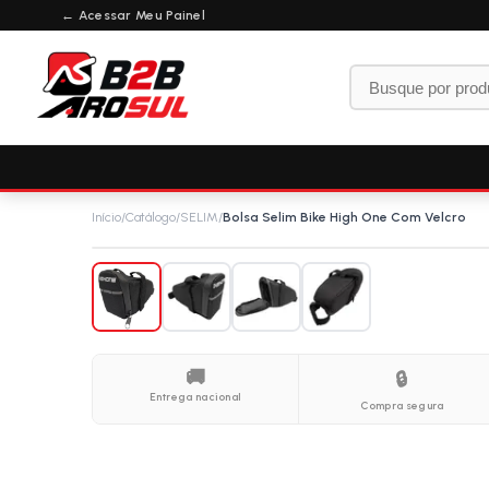
← Acessar Meu Painel
Início
/
Catálogo
/
SELIM
/
Bolsa Selim Bike High One Com Velcro
🚚
🔒
Entrega nacional
Compra segura