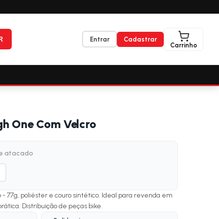
R
Entrar
Cadastrar
Carrinho
igh One Com Velcro
de atacado
- 77g, poliéster e couro sintético. Ideal para revenda em
 prática. Distribuição de peças bike.