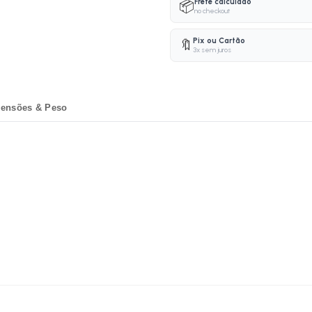
Frete calculado
📦
no checkout
Pix ou Cartão
🔖
3x sem juros
ensões & Peso