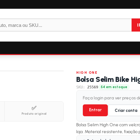
I
HIGH ONE
Bolsa Selim Bike H
SKU:
25569
54 em estoque
Faça login para ver preços 
✅
Entrar
Criar conta
Produto original
Bolsa Selim High One com velcro 
loja. Material resistente, fixação