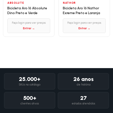
ABSOLUTE
NATHOR
Bicicleta Aro 16 Absolute
Bicicleta Aro 16 Nathor
Dino Preto e Verde
Exreme Preto e Laranja
Faça login para ver preços
Faça login para ver preços
Entrar →
Entrar →
25.000+
26 anos
SKUs no catálogo
de história
500+
27
clientes ativos
estados atendidos