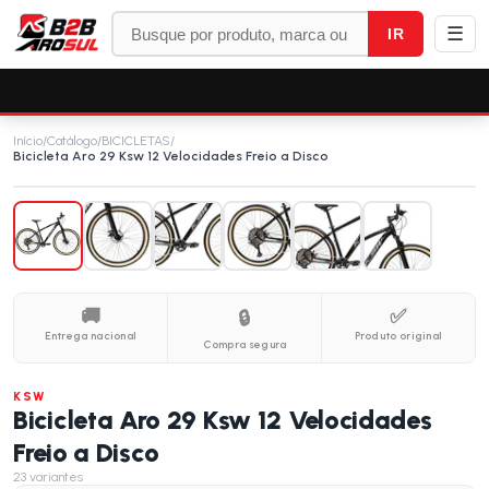
☰
IR
Início
/
Catálogo
/
BICICLETAS
/
Bicicleta Aro 29 Ksw 12 Velocidades Freio a Disco
🚚
✅
🔒
Entrega nacional
Produto original
Compra segura
KSW
Bicicleta Aro 29 Ksw 12 Velocidades
Freio a Disco
23
variantes