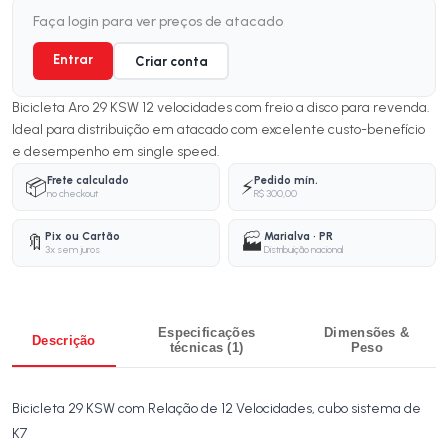
Faça login para ver preços de atacado
Entrar
Criar conta
Bicicleta Aro 29 KSW 12 velocidades com freio a disco para revenda.
Ideal para distribuição em atacado com excelente custo-benefício
e desempenho em single speed.
Frete calculado
Pedido mín.
📦
⚡
no checkout
R$ 300,00
Pix ou Cartão
Marialva · PR
🔖
🏭
3x sem juros
Distribuição nacional
Especificações
Dimensões &
Descrição
técnicas (1)
Peso
Bicicleta 29 KSW com Relação de 12 Velocidades, cubo sistema de
K7