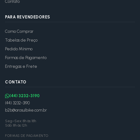
Contato
PARA REVENDEDORES
Como Comprar
Tabelas de Preço
Pedido Mínimo
Formas de Pagamento
Entregas e Frete
CONTATO
(44) 3232-3190
(44) 3232-3190
b2b@arosulbike.com.br
Seg–Sex: 8h às 18h
Sáb: 8h às 12h
FORMAS DE PAGAMENTO