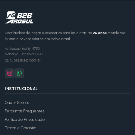
Distribuidora de peças e acessórios para bicicletas. Há
26 anos
atendendo
lojistas e revendedores em todo o Brasil.
Av. Massuo Yoshiy, 4750
Marialva
–
PR
,
86990-000
CNPJ:
03.835.842/0001-51
INSTITUCIONAL
Quem Somos
Perguntas Frequentes
Política de Privacidade
Trocas e Garantia